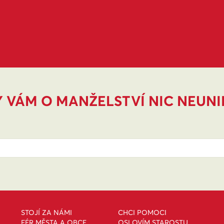
 VÁM O MANŽELSTVÍ NIC NEUN
STOJÍ ZA NÁMI
CHCI POMOCI
FÉR MĚSTA A OBCE
OSLOVÍM STAROSTU