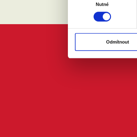
Nutné
souhlasu
Odmítnout