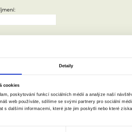
jmení:
:
(město, PSČ)
Detaily
 doprovodem.
á cookies
klam, poskytování funkcí sociálních médií a analýze naší návšt
 náš web používáte, sdílíme se svými partnery pro sociální média
m se zpracováním osobních údajů podle zákona č. 101/2000 Sb.
 s dalšími informacemi, které jste jim poskytli nebo které získa