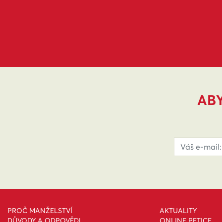
ABY
PROČ MANŽELSTVÍ
AKTUALITY
DŮVODY A ODPOVĚDI
ONLINE PETICE