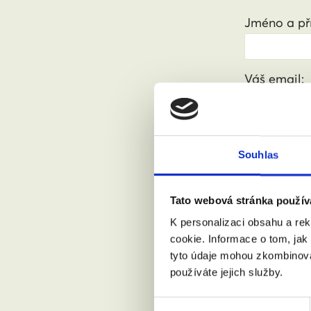
Jméno a pří
Váš email:
Kde žijete?
Souhlas
Přijdu s
Tato webová stránka použív
K personalizaci obsahu a re
cookie. Informace o tom, jak
Souhlasí
tyto údaje mohou zkombinovat
používáte jejich služby.
Výběr