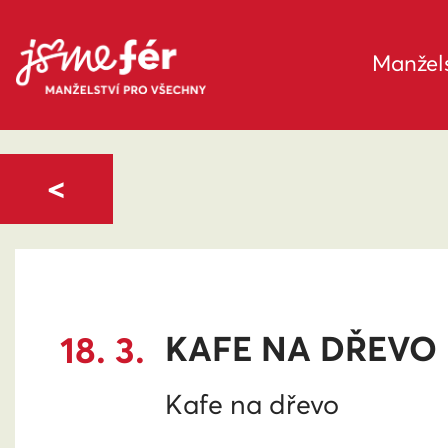
Manžels
<
18. 3.
KAFE NA DŘEVO
Kafe na dřevo