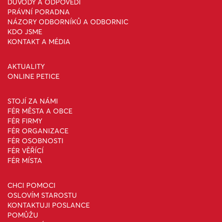
DŮVODY A ODPOVĚDI
PRÁVNÍ PORADNA
NÁZORY ODBORNÍKŮ A ODBORNIC
KDO JSME
KONTAKT A MÉDIA
AKTUALITY
ONLINE PETICE
STOJÍ ZA NÁMI
FÉR MĚSTA A OBCE
FÉR FIRMY
FÉR ORGANIZACE
FÉR OSOBNOSTI
FÉR VĚŘÍCÍ
FÉR MÍSTA
CHCI POMOCI
OSLOVÍM STAROSTU
KONTAKTUJI POSLANCE
POMŮŽU