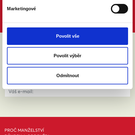
Marketingové
Povolit vše
ABY VÁM O MANŽELSTVÍ NIC
Povolit výběr
NEUNIKLO
Odmítnout
PROČ MANŽELSTVÍ