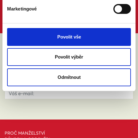
Marketingové
Povolit vše
ABY VÁM O MANŽELSTVÍ NIC
Povolit výběr
NEUNIKLO
Odmítnout
PROČ MANŽELSTVÍ