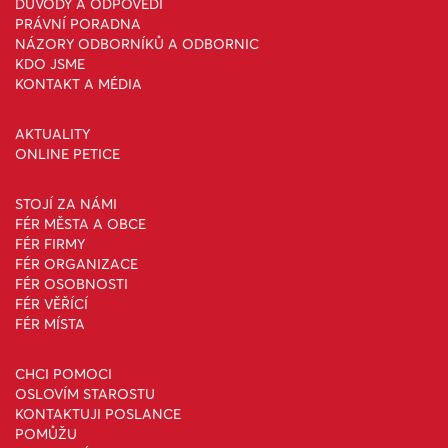
DŮVODY A ODPOVĚDI
PRÁVNÍ PORADNA
NÁZORY ODBORNÍKŮ A ODBORNIC
KDO JSME
KONTAKT A MÉDIA
AKTUALITY
ONLINE PETICE
STOJÍ ZA NÁMI
FÉR MĚSTA A OBCE
FÉR FIRMY
FÉR ORGANIZACE
FÉR OSOBNOSTI
FÉR VĚŘÍCÍ
FÉR MÍSTA
CHCI POMOCI
OSLOVÍM STAROSTU
KONTAKTUJI POSLANCE
POMŮŽU