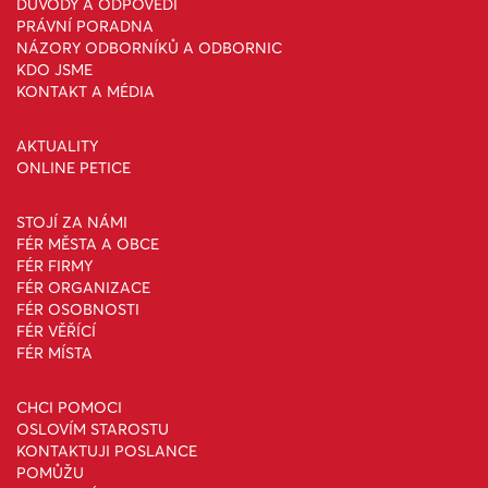
DŮVODY A ODPOVĚDI
PRÁVNÍ PORADNA
NÁZORY ODBORNÍKŮ A ODBORNIC
KDO JSME
KONTAKT A MÉDIA
AKTUALITY
ONLINE PETICE
STOJÍ ZA NÁMI
FÉR MĚSTA A OBCE
FÉR FIRMY
FÉR ORGANIZACE
FÉR OSOBNOSTI
FÉR VĚŘÍCÍ
FÉR MÍSTA
CHCI POMOCI
OSLOVÍM STAROSTU
KONTAKTUJI POSLANCE
POMŮŽU