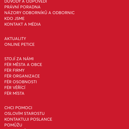
DŮVODY A ODPOVĚDI
PRÁVNÍ PORADNA
NÁZORY ODBORNÍKŮ A ODBORNIC
KDO JSME
KONTAKT A MÉDIA
AKTUALITY
ONLINE PETICE
STOJÍ ZA NÁMI
FÉR MĚSTA A OBCE
FÉR FIRMY
FÉR ORGANIZACE
FÉR OSOBNOSTI
FÉR VĚŘÍCÍ
FÉR MÍSTA
CHCI POMOCI
OSLOVÍM STAROSTU
KONTAKTUJI POSLANCE
POMŮŽU