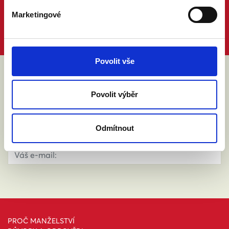
Marketingové
Povolit vše
ABY VÁM O MANŽELSTVÍ NIC
Povolit výběr
NEUNIKLO
Odmítnout
PROČ MANŽELSTVÍ