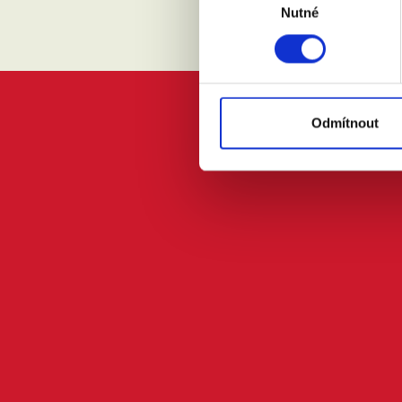
Nutné
souhlasu
Odmítnout