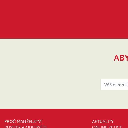
ABY
PROČ MANŽELSTVÍ
AKTUALITY
DŮVODY A ODPOVĚDI
ONLINE PETICE