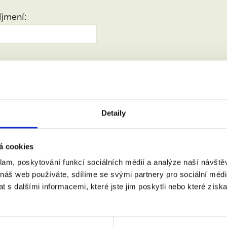
jmení:
:
(město, PSČ)
Detaily
 doprovodem.
á cookies
klam, poskytování funkcí sociálních médií a analýze naší návšt
 náš web používáte, sdílíme se svými partnery pro sociální média
m se zpracováním osobních údajů podle zákona č. 101/2000 Sb.
 s dalšími informacemi, které jste jim poskytli nebo které získa