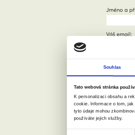
Jméno a pří
Váš email:
Kde žijete?
Souhlas
Přijdu s
Tato webová stránka použív
K personalizaci obsahu a re
cookie. Informace o tom, jak
Souhlasí
tyto údaje mohou zkombinovat
používáte jejich služby.
Výběr