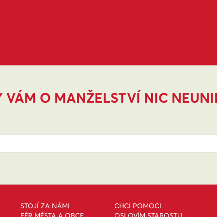
 VÁM O MANŽELSTVÍ NIC NEUN
STOJÍ ZA NÁMI
CHCI POMOCI
FÉR MĚSTA A OBCE
OSLOVÍM STAROSTU