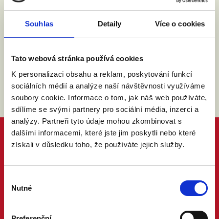
Souhlasím se zpracováním osobních údajů podle
Souhlas
Detaily
Více o cookies
zákona č. 101/2000 Sb.
Přečíst
Tato webová stránka používá cookies
K personalizaci obsahu a reklam, poskytování funkcí
sociálních médií a analýze naší návštěvnosti využíváme
soubory cookie. Informace o tom, jak náš web používáte,
sdílíme se svými partnery pro sociální média, inzerci a
analýzy. Partneři tyto údaje mohou zkombinovat s
dalšími informacemi, které jste jim poskytli nebo které
získali v důsledku toho, že používáte jejich služby.
Výběr
Nutné
souhlasu
Preferenční