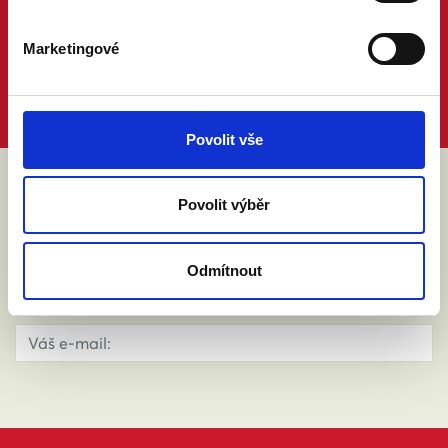
Marketingové
Povolit vše
Povolit výběr
ABY VÁM O MANŽELSTVÍ NIC
NEUNIKLO
Odmítnout