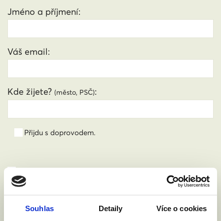
Jméno a příjmení:
Váš email:
Kde žijete?
:
(město, PSČ)
Přijdu s doprovodem.
Souhlasím se zpracováním osobních údajů podle
zákona č. 101/2000 Sb.
Přečíst
Souhlas
Detaily
Více o cookies