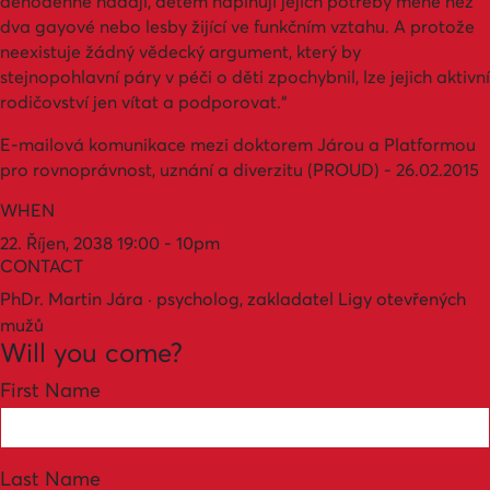
denodenně hádají, dětem naplňují jejich potřeby méně než
dva gayové nebo lesby žijící ve funkčním vztahu. A protože
neexistuje žádný vědecký argument, který by
stejnopohlavní páry v péči o děti zpochybnil, lze jejich aktivní
rodičovství jen vítat a podporovat.“
E-mailová komunikace mezi doktorem Járou a Platformou
pro rovnoprávnost, uznání a diverzitu (PROUD) - 26.02.2015
WHEN
22. Říjen, 2038 19:00 - 10pm
CONTACT
PhDr. Martin Jára · psycholog, zakladatel Ligy otevřených
mužů
Will you come?
First Name
Last Name