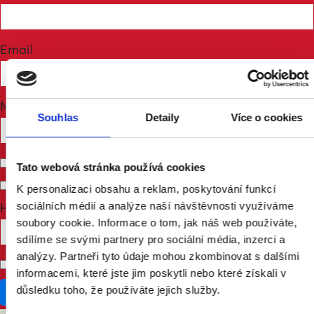
Email
Mobile phone (optional)
Souhlas
Detaily
Více o cookies
Send me email updates
Tato webová stránka používá cookies
Send me text messages
K personalizaci obsahu a reklam, poskytování funkcí
How many other people are you bringing?
sociálních médií a analýze naší návštěvnosti využíváme
soubory cookie. Informace o tom, jak náš web používáte,
sdílíme se svými partnery pro sociální média, inzerci a
analýzy. Partneři tyto údaje mohou zkombinovat s dalšími
Don't publish my RSVP on the website
informacemi, které jste jim poskytli nebo které získali v
důsledku toho, že používáte jejich služby.