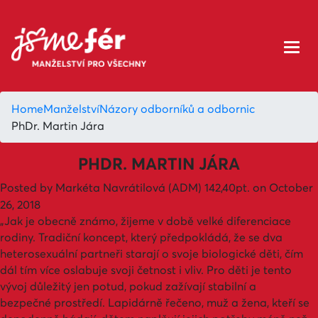
Home
Manželství
Názory odborníků a odbornic
PhDr. Martin Jára
PHDR. MARTIN JÁRA
Posted by
Markéta Navrátilová (ADM)
142,40pt.
on October
26, 2018
„Jak je obecně známo, žijeme v době velké diferenciace
rodiny. Tradiční koncept, který předpokládá, že se dva
heterosexuální partneři starají o svoje biologické děti, čím
dál tím více oslabuje svoji četnost i vliv. Pro děti je tento
vývoj důležitý jen potud, pokud zažívají stabilní a
bezpečné prostředí. Lapidárně řečeno, muž a žena, kteří se