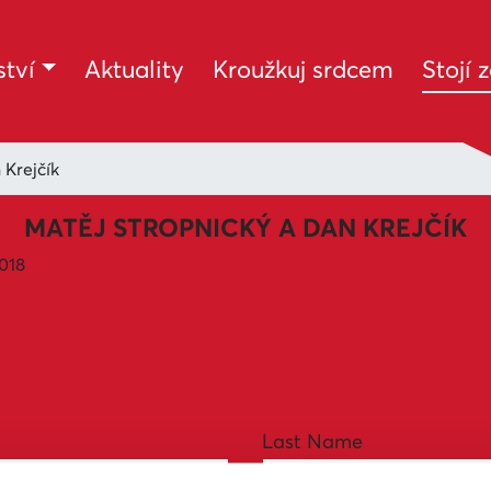
tví
Aktuality
Kroužkuj srdcem
Stojí 
 Krejčík
MATĚJ STROPNICKÝ A DAN KREJČÍK
2018
Last Name