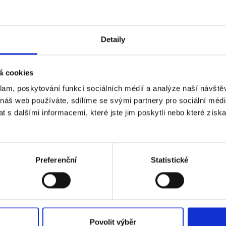
Mobile phone (optional)
Detaily
Send me text messages
á cookies
klam, poskytování funkcí sociálních médií a analýze naší návšt
 náš web používáte, sdílíme se svými partnery pro sociální média
 s dalšími informacemi, které jste jim poskytli nebo které získa
Preferenční
Statistické
 VÁM O MANŽELSTVÍ NIC NEUN
Povolit výběr