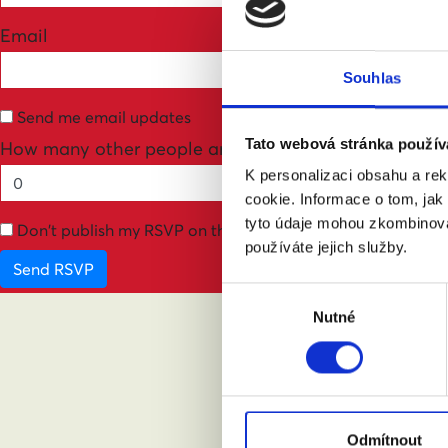
Email
Souhlas
Send me email updates
Tato webová stránka použív
How many other people are you bringing?
K personalizaci obsahu a re
cookie. Informace o tom, jak
tyto údaje mohou zkombinovat
Don't publish my RSVP on the website
používáte jejich služby.
Výběr
Nutné
souhlasu
ABY
Odmítnout