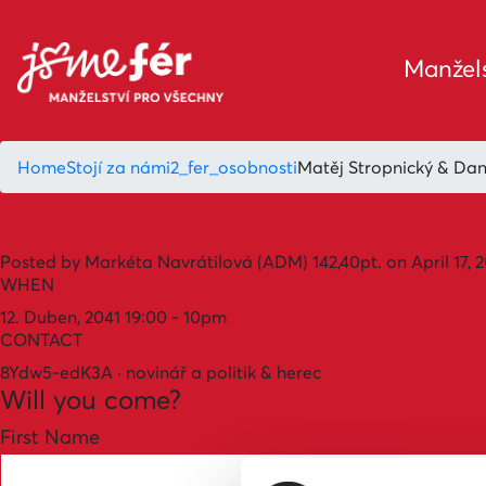
Manžels
Home
Stojí za námi
2_fer_osobnosti
Matěj Stropnický & Dan
Posted by
Markéta Navrátilová (ADM)
142,40pt.
on April 17, 
WHEN
12. Duben, 2041 19:00 - 10pm
CONTACT
8Ydw5-edK3A · novinář a politik & herec
Will you come?
First Name