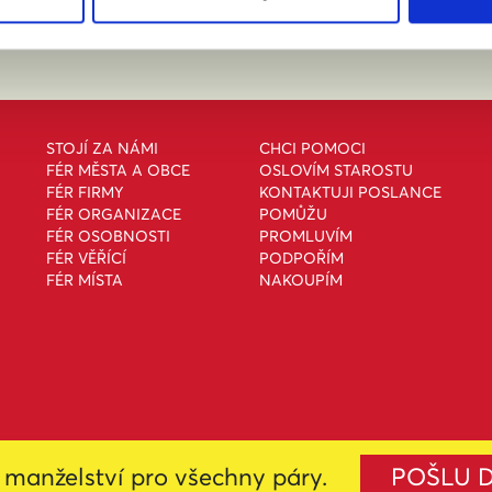
STOJÍ ZA NÁMI
CHCI POMOCI
FÉR MĚSTA A OBCE
OSLOVÍM STAROSTU
FÉR FIRMY
KONTAKTUJI POSLANCE
FÉR ORGANIZACE
POMŮŽU
FÉR OSOBNOSTI
PROMLUVÍM
FÉR VĚŘÍCÍ
PODPOŘÍM
FÉR MÍSTA
NAKOUPÍM
manželství pro všechny páry.
POŠLU 
i
Creative Commons Uveďte původ-Neužívejte komerčně-Nezpracovávejte 