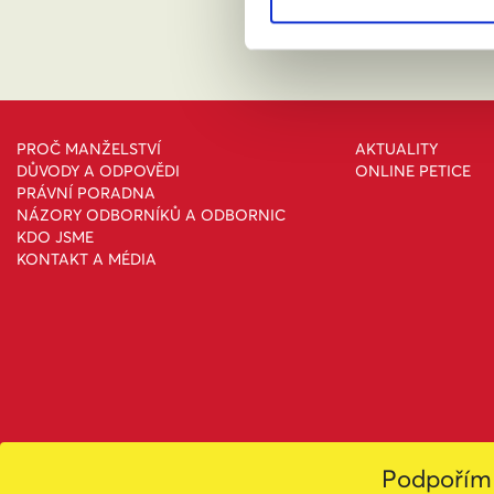
PROČ MANŽELSTVÍ
AKTUALITY
DŮVODY A ODPOVĚDI
ONLINE PETICE
PRÁVNÍ PORADNA
NÁZORY ODBORNÍKŮ A ODBORNIC
KDO JSME
KONTAKT A MÉDIA
Podpořím 
Toto dílo podléhá licenc