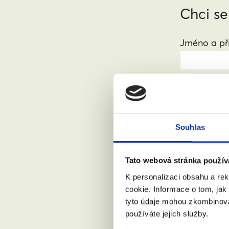
Chci se
Jméno a pří
Váš email:
Kde žijete?
Souhlas
Tato webová stránka použív
Přijdu s
K personalizaci obsahu a re
cookie. Informace o tom, jak
tyto údaje mohou zkombinovat
Souhlasí
používáte jejich služby.