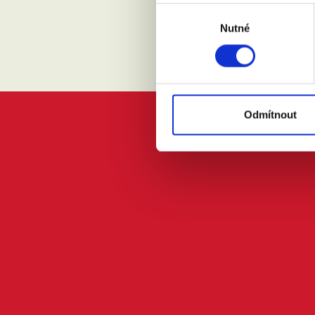
Výběr
Nutné
souhlasu
Odmítnout