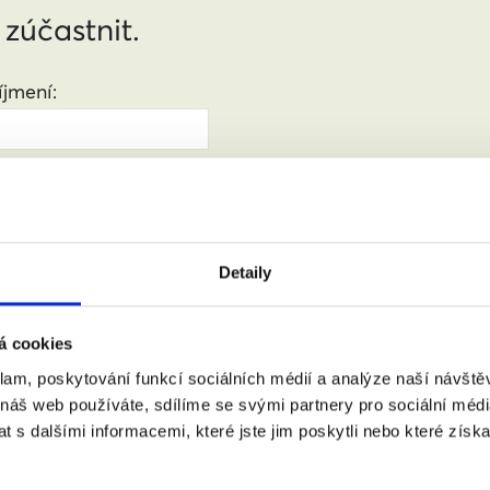
 zúčastnit.
jmení:
:
(město, PSČ)
Detaily
á cookies
 doprovodem.
klam, poskytování funkcí sociálních médií a analýze naší návšt
 náš web používáte, sdílíme se svými partnery pro sociální média
 s dalšími informacemi, které jste jim poskytli nebo které získa
m se zpracováním osobních údajů podle zákona č. 101/2000 Sb.