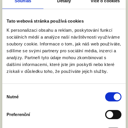
byl kontakt na ně veřejně přístupný) se žádostí o
Souhlas
Detaily
Více o cookies
zaslání kontaktů a rozeslání našeho dotazu. Pokud
tedy některý kandidát nebo kandidátka nebyli
osloveni, je to primárně z toho důvodu, že
Tato webová stránka používá cookies
nezveřejňují své e-maily, na žádost nám je nezaslaly
K personalizaci obsahu a reklam, poskytování funkcí
a sekretariáty nepřeposlaly sami dotaz kandidátům.
sociálních médií a analýze naší návštěvnosti využíváme
U kandidujících, u kterých nemáme k dispozici email
soubory cookie. Informace o tom, jak náš web používáte,
je uvedeno: KONTAKT NEDOHLEDÁN.
sdílíme se svými partnery pro sociální média, inzerci a
analýzy. Partneři tyto údaje mohou zkombinovat s
Hodnocení postoje Posuzovaných stran:
dalšími informacemi, které jste jim poskytli nebo které
získali v důsledku toho, že používáte jejich služby.
Hodnotili jsme Posuzované strany jako celky.
Parlamentní strany hodnotíme na základě jejich
podpory manželství pro všechny. A to buď
Výběr
Nutné
deklarovanou podporu nebo odmítnutí od strany
souhlasu
jako celku (stranické “ano” = známka 1, stranické “ne”
= známka 5). U Parlamentních stran, které nemají
Preferenční
jasně čitelnou stranickou pozici hodnotíme postoje
jednotlivých poslankyň a poslanců aktuálně v