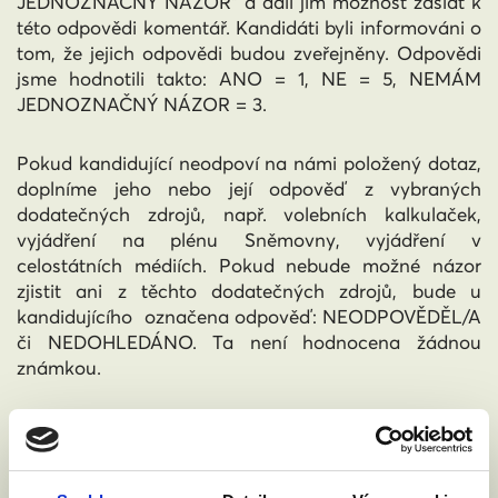
JEDNOZNAČNÝ NÁZOR“ a dali jim možnost zaslat k
této odpovědi komentář. Kandidáti byli informováni o
tom, že jejich odpovědi budou zveřejněny. Odpovědi
jsme hodnotili takto: ANO = 1, NE = 5, NEMÁM
JEDNOZNAČNÝ NÁZOR = 3.
Pokud kandidující neodpoví na námi položený dotaz,
doplníme jeho nebo její odpověď z vybraných
dodatečných zdrojů, např. volebních kalkulaček,
vyjádření na plénu Sněmovny, vyjádření v
celostátních médiích. Pokud nebude možné názor
zjistit ani z těchto dodatečných zdrojů, bude u
kandidujícího označena odpověď: NEODPOVĚDĚL/A
či NEDOHLEDÁNO. Ta není hodnocena žádnou
známkou.
Kandidátní listiny jsme čerp
ali z webových stránek
Českého statistického úřadu ke dni
17. září 2020
.
Oslovili jsme sekretariáty posuzovaných stran (pokud