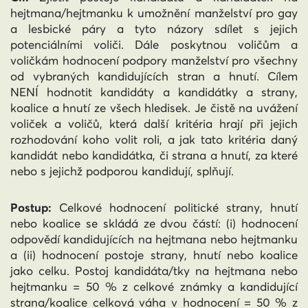
hejtmana/hejtmanku k umožnění manželství pro gay
a lesbické páry a tyto názory sdílet s jejich
potenciálními voliči. Dále poskytnou voličům a
voličkám hodnocení podpory manželství pro všechny
od vybraných kandidujících stran a hnutí. Cílem
NENÍ hodnotit kandidáty a kandidátky a strany,
koalice a hnutí ze všech hledisek. Je čistě na uvážení
voliček a voličů, která další kritéria hrají při jejich
rozhodování koho volit roli, a jak tato kritéria daný
kandidát nebo kandidátka, či strana a hnutí, za které
nebo s jejichž podporou kandidují, splňují.
Postup:
Celkové hodnocení politické strany, hnutí
nebo koalice se skládá ze dvou částí: (i) hodnocení
odpovědí kandidujících na hejtmana nebo hejtmanku
a (ii) hodnocení postoje strany, hnutí nebo koalice
jako celku. Postoj kandidáta/tky na hejtmana nebo
hejtmanku = 50 %
z celkové známky a
kandidující
strana/koalice celková váha v hodnocení = 50 %
z