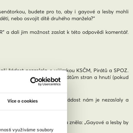
enátorkou, budete pro to, aby i gayové a lesby mohli
ěti, nebo osvojit dítě druhého manžela?”
a dali jim možnost zaslat k této odpovědi komentář.
aši žádost nezaslala, s výjimko
u KSČM, Pirátů a SPOZ.
 jsme byli úspěšní. Sekretariátům stran a hnutí (pokud
ndidáty a kandidátky.
eřejňují jejich e-maily, na žádost nám je nezaslaly a
Více o cookies
bnikalkulacka.cz), kde otázka zněla: „Gayové a lesby by
ěvnosti využíváme soubory