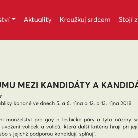
tví
Aktuality
Kroužkuj srdcem
Stojí 
MU MEZI KANDIDÁTY A KANDID
r
ky konané ve dnech 5. a 6. října a 12. a 13. října 2018
í manželství pro gay a lesbické páry a tyto názory sdíl
ážení voliček a voličů, která další kritéria hrají při jej
bo s jejichž podporou kandidují, splňují.