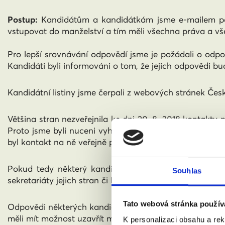
Postup:
Kandidátům a kandidátkám jsme e-mailem polož
vstupovat do manželství a tím měli všechna práva a vše
Pro lepší srovnávání odpovědí jsme je požádali o o
Kandidáti byli informováni o tom, že jejich odpovědi bu
Kandidátní listiny jsme čerp
ali z webových stránek Česk
Většina stran n
ezveřejnila ke dni 20. 8. 2018 kontakty
Proto jsme byli nuceni vyhledávat sami veřejně přístu
byl kontakt na ně veřejně přístupný) jsme dotaz rovněž 
Pokud tedy některý kandidát nebo kandidátka nebyli o
Souhlas
sekretariáty jejich stran či hnutí nepřeposlali sami dot
Tato webová stránka použív
Odpovědi některých kandidátek a kandidátů, kteří nám n
měli mít možnost uzavřít manželství se všemi právy a 
K personalizaci obsahu a re