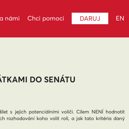
za námi
Chci pomoci
EN
DARUJ
ÁTKAMI DO SENÁTU
et s jejich potenciálními voliči. Cílem NENÍ hodnotit
ich rozhodování koho volit roli, a jak tato kritéria daný