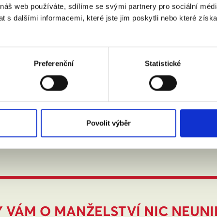
 náš web používáte, sdílíme se svými partnery pro sociální média
 s dalšími informacemi, které jste jim poskytli nebo které získa
 doplňujeme o ty, kteří nám sami napíší.
Preferenční
Statistické
Povolit výběr
 VÁM O MANŽELSTVÍ NIC NEUN