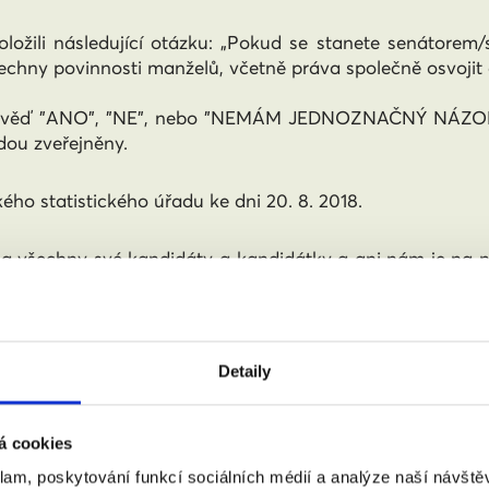
ili následující otázku: „Pokud se stanete senátorem/s
chny povinnosti manželů, včetně práva společně osvojit d
dpověď "ANO", "NE", nebo "NEMÁM JEDNOZNAČNÝ NÁZOR" 
dou zveřejněny.
ého statistického úřadu ke dni 20. 8. 2018.
 na všechny své kandidáty a kandidátky a ani nám je na n
pné e-mailové adresy kandidátů a kandidátek. Ne u všech
zaslali e-mailem se žádostí, aby jej rozeslaly mezi své ka
sloveni, je to primárně z toho důvodu, že strany nezv
Detaily
az kandidátům.
á cookies
eodpověděli, jsme čerpali z volební kalkulačky (viz: vole
povinnostmi, včetně možnosti adopce”.
klam, poskytování funkcí sociálních médií a analýze naší návšt