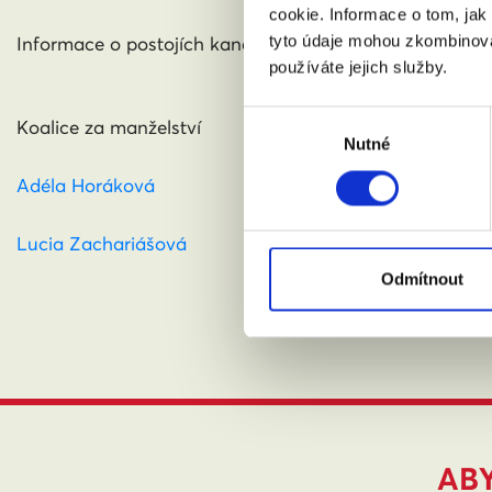
cookie. Informace o tom, jak
tyto údaje mohou zkombinovat
Informace o postojích kandidátů a kandidátek průběžně
používáte jejich služby.
Výběr
Koalice za manželství
Nutné
souhlasu
Adéla Horáková
Lucia Zachariášová
Odmítnout
ABY