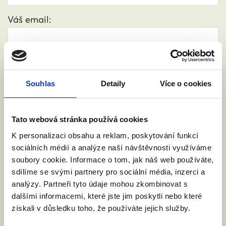
Váš email:
Kde žijete?
:
(město, PSČ)
Souhlas
Detaily
Více o cookies
Přijdu s doprovodem.
Tato webová stránka používá cookies
K personalizaci obsahu a reklam, poskytování funkcí
Souhlasím se zpracováním osobních údajů podle
sociálních médií a analýze naší návštěvnosti využíváme
zákona č. 101/2000 Sb.
Přečíst
soubory cookie. Informace o tom, jak náš web používáte,
sdílíme se svými partnery pro sociální média, inzerci a
analýzy. Partneři tyto údaje mohou zkombinovat s
dalšími informacemi, které jste jim poskytli nebo které
získali v důsledku toho, že používáte jejich služby.