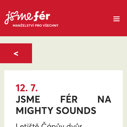
<
12. 7.
JSME FÉR NA
MIGHTY SOUNDS
Letiště Čápův dvůr