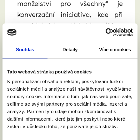
manželství pro všechny" je
konverzační iniciativa, kde při
pravidelných setkáních sdílíme
svoje zkušenosti, rady a tipy jak
mluvit o manželství pro všechny
Souhlas
Detaily
Více o cookies
s lidmi kolem nás.
Tato webová stránka používá cookies
K personalizaci obsahu a reklam, poskytování funkcí
sociálních médií a analýze naší návštěvnosti využíváme
soubory cookie. Informace o tom, jak náš web používáte,
sdílíme se svými partnery pro sociální média, inzerci a
analýzy. Partneři tyto údaje mohou zkombinovat s
dalšími informacemi, které jste jim poskytli nebo které
získali v důsledku toho, že používáte jejich služby.