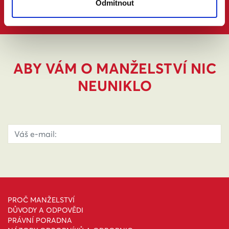
Odmítnout
ABY VÁM O MANŽELSTVÍ NIC
NEUNIKLO
PROČ MANŽELSTVÍ
DŮVODY A ODPOVĚDI
PRÁVNÍ PORADNA