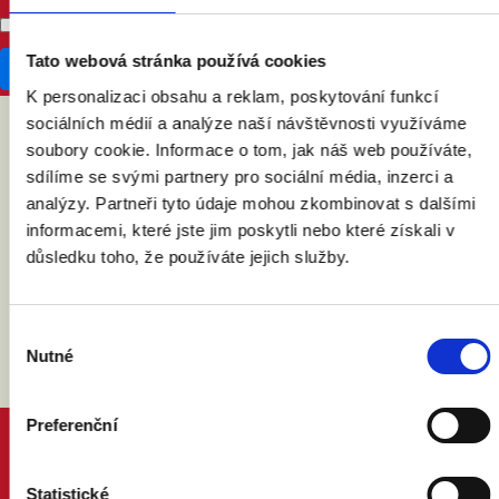
Don't publish my RSVP on the website
Tato webová stránka používá cookies
K personalizaci obsahu a reklam, poskytování funkcí
sociálních médií a analýze naší návštěvnosti využíváme
soubory cookie. Informace o tom, jak náš web používáte,
ABY VÁM O MANŽELSTVÍ NIC
sdílíme se svými partnery pro sociální média, inzerci a
NEUNIKLO
analýzy. Partneři tyto údaje mohou zkombinovat s dalšími
informacemi, které jste jim poskytli nebo které získali v
důsledku toho, že používáte jejich služby.
Výběr
Nutné
souhlasu
Preferenční
PROČ MANŽELSTVÍ
DŮVODY A ODPOVĚDI
Statistické