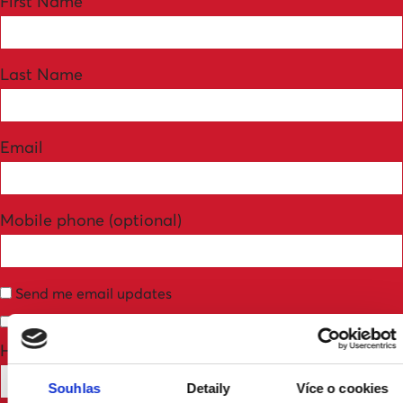
First Name
Last Name
Email
Mobile phone (optional)
Send me email updates
Send me text messages
How many other people are you bringing?
Souhlas
Detaily
Více o cookies