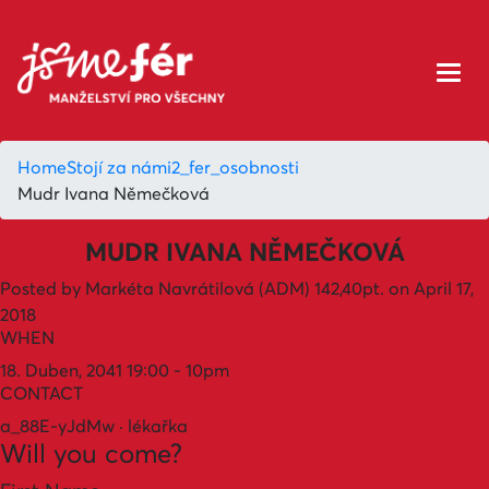
Home
Stojí za námi
2_fer_osobnosti
Mudr Ivana Němečková
MUDR IVANA NĚMEČKOVÁ
Posted by
Markéta Navrátilová (ADM)
142,40pt.
on April 17,
2018
WHEN
18. Duben, 2041 19:00 - 10pm
CONTACT
a_88E-yJdMw · lékařka
Will you come?