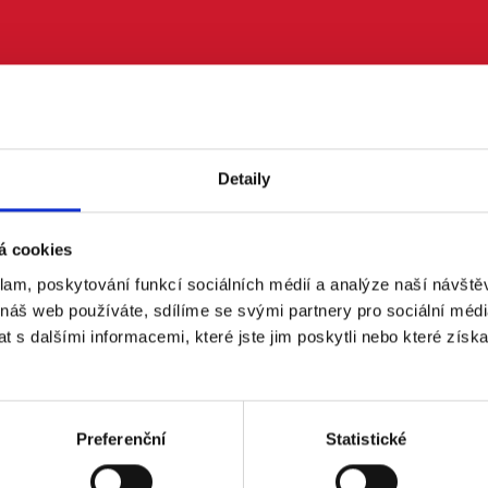
Last Name
Detaily
Mobile phone (optional)
á cookies
klam, poskytování funkcí sociálních médií a analýze naší návšt
Send me text messages
 náš web používáte, sdílíme se svými partnery pro sociální média
 s dalšími informacemi, které jste jim poskytli nebo které získa
Preferenční
Statistické