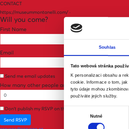
CONTACT
https://museummontanelli.com/ ·
Will you come?
First Name
Souhlas
Email
Tato webová stránka použív
K personalizaci obsahu a re
Send me email updates
cookie. Informace o tom, jak
How many other people are you bringing?
tyto údaje mohou zkombinovat
používáte jejich služby.
Don't publish my RSVP on the website
Výběr
Nutné
souhlasu
cervene@cervene.cz