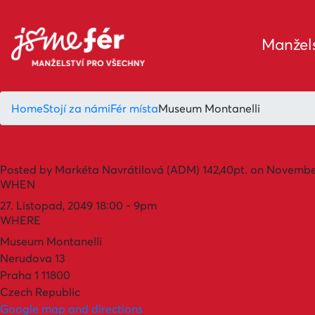
Manžels
Home
Stojí za námi
Fér místa
Museum Montanelli
Posted by
Markéta Navrátilová (ADM)
142,40pt.
on November
WHEN
27. Listopad, 2049 18:00 - 9pm
WHERE
Museum Montanelli
Nerudova 13
Praha 1 11800
Czech Republic
Google map and directions