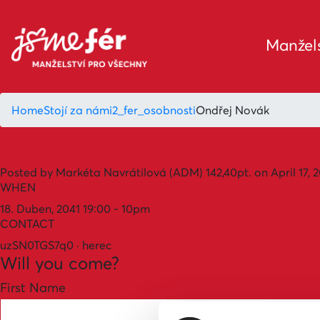
Manžels
Home
Stojí za námi
2_fer_osobnosti
Ondřej Novák
Posted by
Markéta Navrátilová (ADM)
142,40pt.
on April 17, 
WHEN
18. Duben, 2041 19:00 - 10pm
CONTACT
uzSN0TGS7q0 · herec
Will you come?
First Name