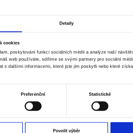
Mobile phone (optional)
Detaily
Send me text messages
á cookies
klam, poskytování funkcí sociálních médií a analýze naší návšt
 náš web používáte, sdílíme se svými partnery pro sociální média
 s dalšími informacemi, které jste jim poskytli nebo které získa
Preferenční
Statistické
 VÁM O MANŽELSTVÍ NIC NEUN
Povolit výběr