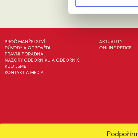
PROČ MANŽELSTVÍ
AKTUALITY
DŮVODY A ODPOVĚDI
ONLINE PETICE
PRÁVNÍ PORADNA
NÁZORY ODBORNÍKŮ A ODBORNIC
KDO JSME
KONTAKT A MÉDIA
Podpořím 
Toto dílo podléhá licenc