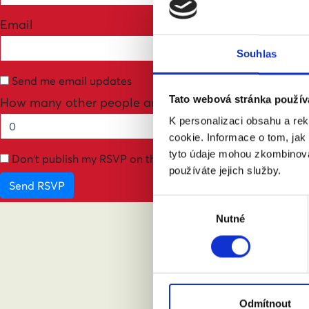
Email
Souhlas
Send me email updates
Tato webová stránka použív
How many other people are you bringing?
K personalizaci obsahu a re
cookie. Informace o tom, jak
tyto údaje mohou zkombinovat
Don't publish my RSVP on the website
používáte jejich služby.
Výběr
Nutné
souhlasu
ABY
Odmítnout