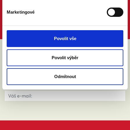
Marketingové
Povolit vše
ABY VÁM O MANŽELSTVÍ NIC
Povolit výběr
NEUNIKLO
Odmítnout