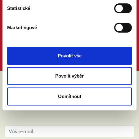
Statistické
Marketingové
Povolit vše
Povolit výběr
ABY VÁM O MANŽELSTVÍ NIC
Odmítnout
NEUNIKLO