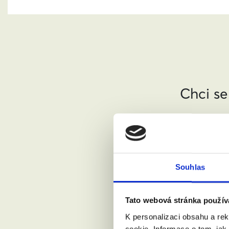
Chci se
Jméno a pří
Váš email:
Souhlas
Tato webová stránka použív
Kde žijete?
K personalizaci obsahu a re
cookie. Informace o tom, jak