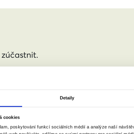
 zúčastnit.
jmení:
Detaily
á cookies
:
(město, PSČ)
klam, poskytování funkcí sociálních médií a analýze naší návšt
 náš web používáte, sdílíme se svými partnery pro sociální média