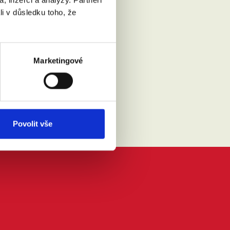
li v důsledku toho, že
Přečíst
Marketingové
Povolit vše