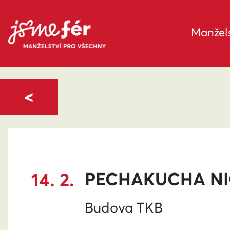
Manžels
<
14. 2.
PECHAKUCHA NI
Budova TKB