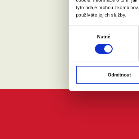
tyto údaje mohou zkombinovat
Přijdu s
používáte jejich služby.
Výběr
Souhlasí
Nutné
souhlasu
Odmítnout