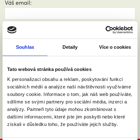
Váš email:
Kde žijete?
:
(město, PSČ)
Souhlas
Detaily
Více o cookies
Přijdu s doprovodem.
Tato webová stránka používá cookies
Souhlasím se zpracováním osobních údajů podle
K personalizaci obsahu a reklam, poskytování funkcí
zákona č. 101/2000 Sb.
Přečíst
sociálních médií a analýze naší návštěvnosti využíváme
soubory cookie. Informace o tom, jak náš web používáte,
sdílíme se svými partnery pro sociální média, inzerci a
analýzy. Partneři tyto údaje mohou zkombinovat s
dalšími informacemi, které jste jim poskytli nebo které
získali v důsledku toho, že používáte jejich služby.