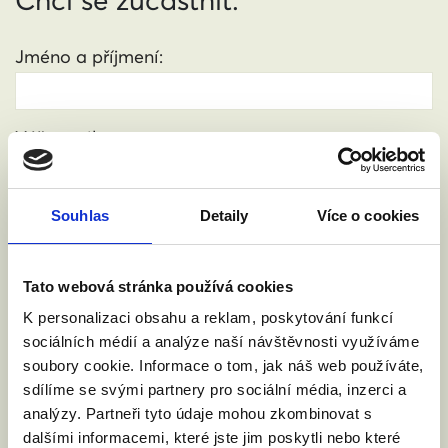
Chci se zúčastnit.
Jméno a příjmení:
Váš email:
Souhlas
Detaily
Více o cookies
Kde žijete?
:
(město, PSČ)
Tato webová stránka používá cookies
Přijdu s doprovodem.
K personalizaci obsahu a reklam, poskytování funkcí
sociálních médií a analýze naší návštěvnosti využíváme
soubory cookie. Informace o tom, jak náš web používáte,
Souhlasím se zpracováním osobních údajů podle
sdílíme se svými partnery pro sociální média, inzerci a
zákona č. 101/2000 Sb.
Přečíst
analýzy. Partneři tyto údaje mohou zkombinovat s
dalšími informacemi, které jste jim poskytli nebo které