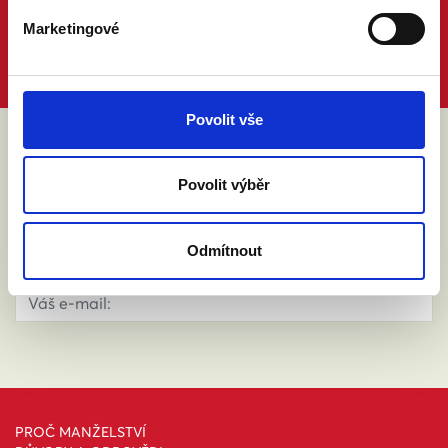
Marketingové
Povolit vše
ABY VÁM O MANŽELSTVÍ NIC
Povolit výběr
NEUNIKLO
Odmítnout
PROČ MANŽELSTVÍ