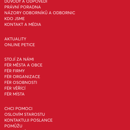
DŮVODY A ODPOVĚDI
PRÁVNÍ PORADNA
NÁZORY ODBORNÍKŮ A ODBORNIC
KDO JSME
KONTAKT A MÉDIA
AKTUALITY
ONLINE PETICE
STOJÍ ZA NÁMI
FÉR MĚSTA A OBCE
FÉR FIRMY
FÉR ORGANIZACE
FÉR OSOBNOSTI
FÉR VĚŘÍCÍ
FÉR MÍSTA
CHCI POMOCI
OSLOVÍM STAROSTU
KONTAKTUJI POSLANCE
POMŮŽU