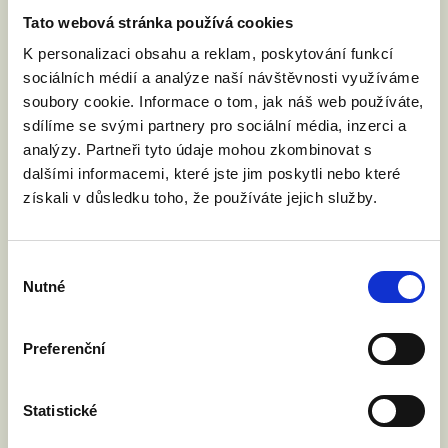
své blízké.
Tato webová stránka používá cookies
K personalizaci obsahu a reklam, poskytování funkcí
Jméno a příjmení:
sociálních médií a analýze naší návštěvnosti využíváme
soubory cookie. Informace o tom, jak náš web používáte,
sdílíme se svými partnery pro sociální média, inzerci a
Váš email:
analýzy. Partneři tyto údaje mohou zkombinovat s
dalšími informacemi, které jste jim poskytli nebo které
získali v důsledku toho, že používáte jejich služby.
Přijdu s doprovodem.
Výběr
Nutné
souhlasu
Souhlasím se zpracováním osobních údajů podle
zákona č. 101/2000 Sb.
Přečíst
Preferenční
Statistické