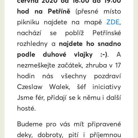
června 2020 od 16:00 do 19:00
hod na Petříně
(přesné místo
pikniku najdete na mapě
ZDE
,
nachází se poblíž Petřínské
rozhledny a
najdete ho snadno
podle duhové vlajky :-)
. A
nezmeškejte začátek, zhruba v 17
hodin nás všechny pozdraví
Czeslaw Walek, šéf iniciativy
Jsme fér, přidají se k němu i další
hosté.
Budeme pro vás mít připravené
deky, dobroty, pití i příjemnou