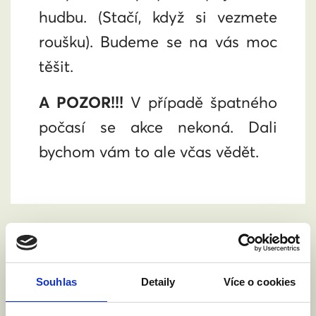
hudbu. (Stačí, když si vezmete
roušku). Budeme se na vás moc
těšit.
A POZOR!!!
V případě špatného
počasí se akce nekoná. Dali
bychom vám to ale včas vědět.
Dejte nám vědět, že plánujete
Souhlas
Detaily
Více o cookies
přijít. A klidně s sebou vezměte