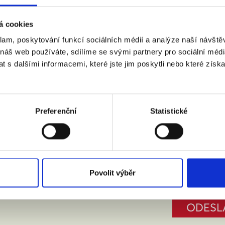
á cookies
klam, poskytování funkcí sociálních médií a analýze naší návšt
 náš web používáte, sdílíme se svými partnery pro sociální média
 s dalšími informacemi, které jste jim poskytli nebo které získa
:
(město, PSČ)
Preferenční
Statistické
 doprovodem.
m se zpracováním osobních údajů podle zákona č. 101/2000 Sb.
Povolit výběr