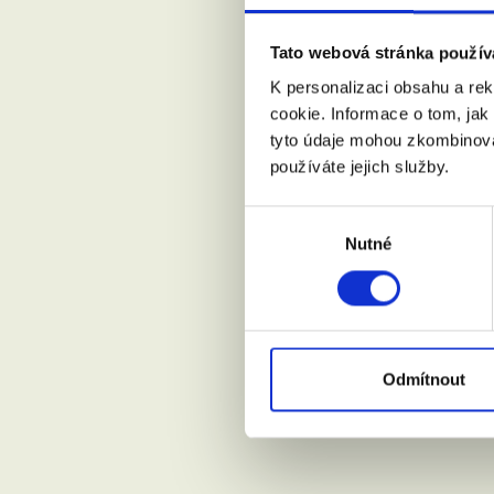
Tato webová stránka použív
Váš email:
K personalizaci obsahu a re
cookie. Informace o tom, jak
tyto údaje mohou zkombinovat
používáte jejich služby.
Kde žijete?
Výběr
Nutné
souhlasu
Přijdu s
Souhlasí
Odmítnout