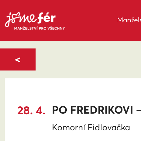
Manžels
<
28. 4.
PO FREDRIKOVI 
Komorní Fidlovačka