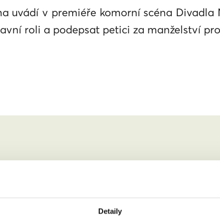
uvádí v premiéře komorní scéna Divadla Na
avní roli a podepsat petici za manželství p
 zúčastnit.
Detaily
jmení: