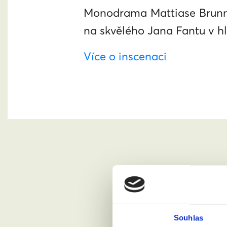
Monodrama Mattiase Brunna 
na skvělého Jana Fantu v hl
Více o inscenaci
Chci se
Souhlas
Jméno a pří