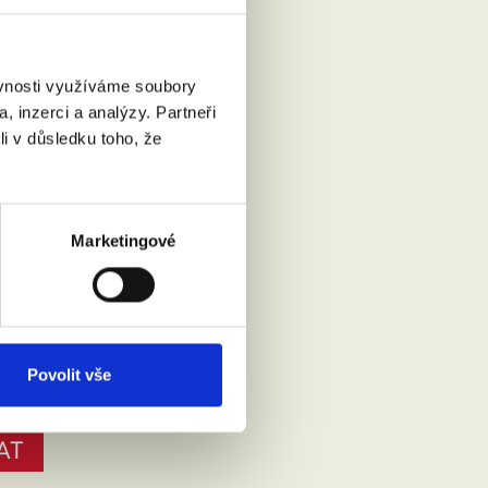
ěvnosti využíváme soubory
, inzerci a analýzy. Partneři
li v důsledku toho, že
Marketingové
Přečíst
Povolit vše