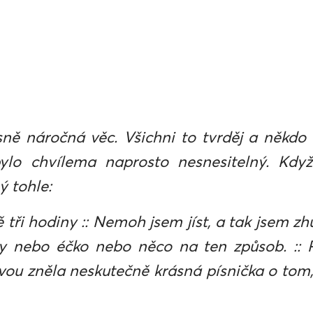
ně náročná věc. Všichni to tvrděj a někdo t
ylo chvílema naprosto nesnesitelný. Kdy
ý tohle:
tři hodiny :: Nemoh jsem jíst, a tak jsem zhub
y nebo éčko nebo něco na ten způsob. :: 
ou zněla neskutečně krásná písnička o tom, 