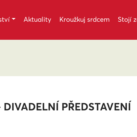
tví
Aktuality
Kroužkuj srdcem
Stojí 
– DIVADELNÍ PŘEDSTAVENÍ