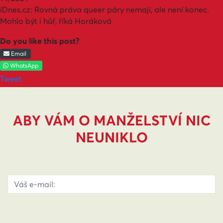
iDnes.cz:
Rovná práva queer páry nemají, ale není konec.
Mohlo být i hůř, říká Horáková
Do you like this post?
Email
WhatsApp
Tweet
ABY VÁM O MANŽELSTVÍ NIC
NEUNIKLO