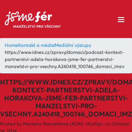
Home
Kontakt a média
Mediální výstupy
https://www.idnes.cz/zpravy/domaci/podcast-kontext-
partnerstvi-adela-horakova-jsme-fer-partnerstvi-
manzelstvi-pro-vsechny.A240418_100746_domaci_imzv
HTTPS://WWW.IDNES.CZ/ZPRAVY/DOM
KONTEXT-PARTNERSTVI-ADELA-
HORAKOVA-JSME-FER-PARTNERSTVI-
MANZELSTVI-PRO-
VSECHNY.A240418_100746_DOMACI_IM
Posted by
Markéta Navrátilová (ADM)
142,40pt.
on October
14, 2024