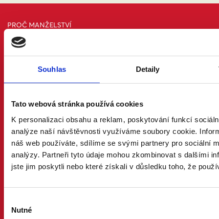
PROČ MANŽELSTVÍ
DŮVODY A ODPOVĚDI
PRÁVNÍ PORADNA
NÁZORY ODBORNÍKŮ A ODBORNIC
KDO JSME
Souhlas
Detaily
KONTAKT A MÉDIA
AKTUALITY
Tato webová stránka používá cookies
ONLINE PETICE
K personalizaci obsahu a reklam, poskytování funkcí sociáln
analýze naší návštěvnosti využíváme soubory cookie. Infor
STOJÍ ZA NÁMI
FÉR MĚSTA A OBCE
náš web používáte, sdílíme se svými partnery pro sociální mé
FÉR FIRMY
analýzy. Partneři tyto údaje mohou zkombinovat s dalšími in
FÉR ORGANIZACE
jste jim poskytli nebo které získali v důsledku toho, že použív
FÉR OSOBNOSTI
FÉR VĚŘÍCÍ
FÉR MÍSTA
Výběr
Nutné
souhlasu
CHCI POMOCI