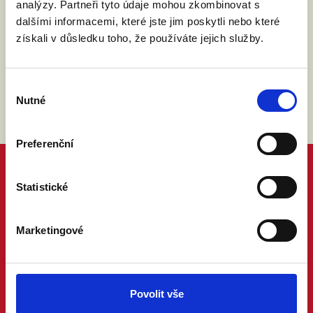
analýzy. Partneři tyto údaje mohou zkombinovat s
Souhlasím se zpracováním osobních údajů podle
dalšími informacemi, které jste jim poskytli nebo které
zákona č. 101/2000 Sb.
Přečíst
získali v důsledku toho, že používáte jejich služby.
Výběr
Nutné
souhlasu
Preferenční
Statistické
Marketingové
Povolit vše