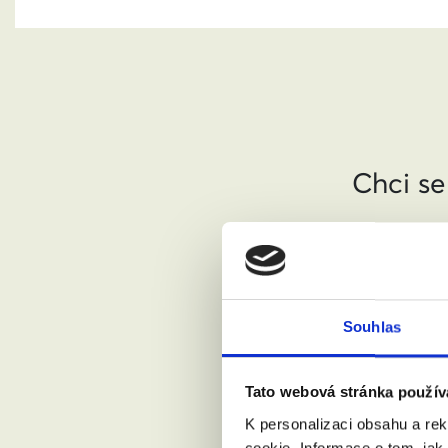
Chci se
Jméno a pří
Váš email:
Souhlas
Tato webová stránka použív
Kde žijete?
K personalizaci obsahu a re
cookie. Informace o tom, jak