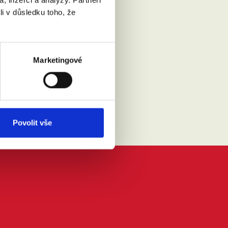
li v důsledku toho, že
Přečíst
Marketingové
Povolit vše