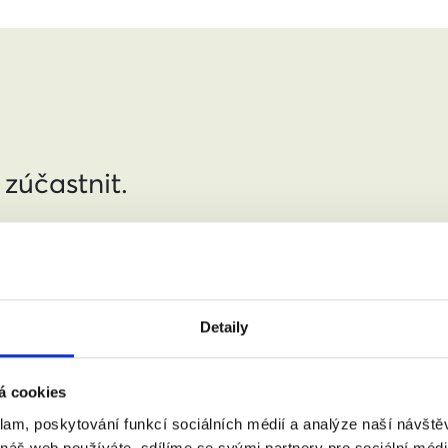
 zúčastnit.
jmení:
Detaily
á cookies
:
(město, PSČ)
klam, poskytování funkcí sociálních médií a analýze naší návšt
 náš web používáte, sdílíme se svými partnery pro sociální média