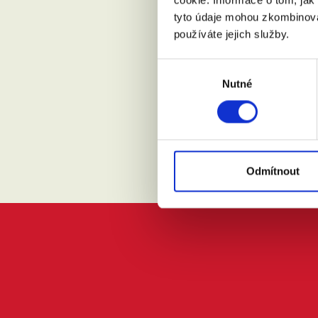
tyto údaje mohou zkombinovat
Přijdu s
používáte jejich služby.
Výběr
Souhlasí
Nutné
souhlasu
Odmítnout