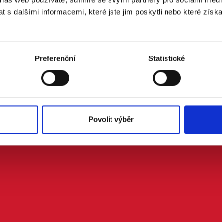
 s dalšími informacemi, které jste jim poskytli nebo které získa
 doprovodem.
m se zpracováním osobních údajů podle zákona č. 101/2000 Sb.
Preferenční
Statistické
Povolit výběr