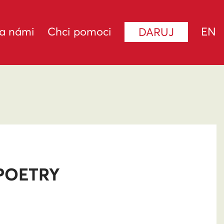
za námi
Chci pomoci
EN
DARUJ
 POETRY