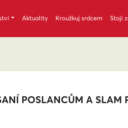
tví
Aktuality
Kroužkuj srdcem
Stojí 
PSANÍ POSLANCŮM A SLAM