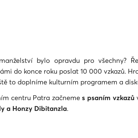
manželství bylo opravdu pro všechny? Ř
 námi do konce roku poslat 10 000 vzkazů. 
ště to doplníme kulturním programem a disku
ním centru Patra začneme
s psaním vzkazů
v
y a Honzy Dibitanzla
.