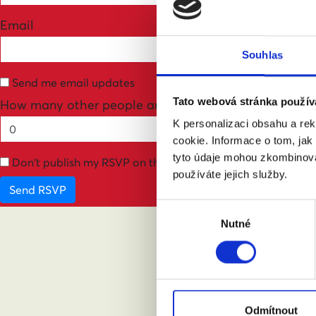
Email
Souhlas
Send me email updates
Tato webová stránka použív
How many other people are you bringing?
K personalizaci obsahu a re
cookie. Informace o tom, jak
tyto údaje mohou zkombinovat
Don't publish my RSVP on the website
používáte jejich služby.
Výběr
Nutné
souhlasu
ABY
Odmítnout