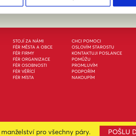
STOJÍ ZA NÁMI
CHCI POMOCI
FÉR MĚSTA A OBCE
OSLOVÍM STAROSTU
FÉR FIRMY
KONTAKTUJI POSLANCE
FÉR ORGANIZACE
POMŮŽU
FÉR OSOBNOSTI
PROMLUVÍM
FÉR VĚŘÍCÍ
PODPOŘÍM
FÉR MÍSTA
NAKOUPÍM
manželství pro všechny páry.
POŠLU 
i
Creative Commons Uveďte původ-Neužívejte komerčně-Nezpracovávejte 