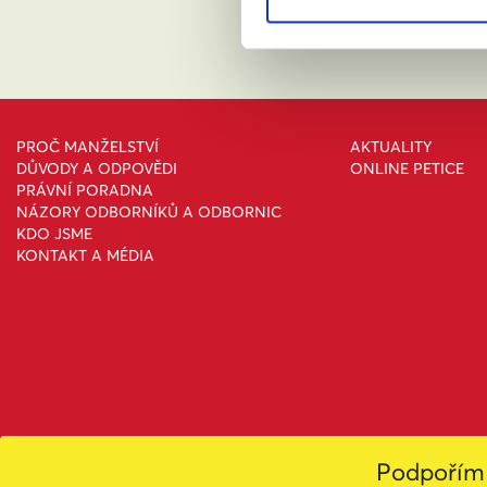
PROČ MANŽELSTVÍ
AKTUALITY
DŮVODY A ODPOVĚDI
ONLINE PETICE
PRÁVNÍ PORADNA
NÁZORY ODBORNÍKŮ A ODBORNIC
KDO JSME
KONTAKT A MÉDIA
Podpořím 
Toto dílo podléhá licenc