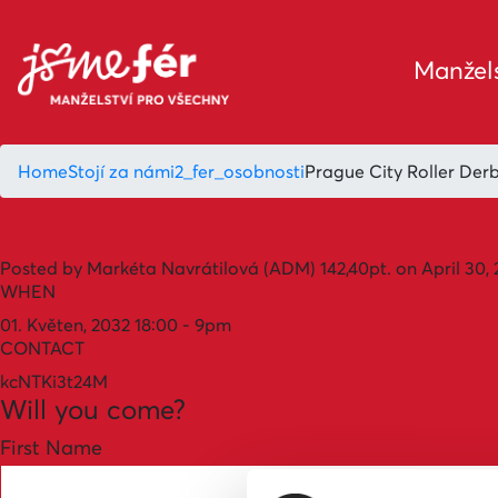
Manžels
Home
Stojí za námi
2_fer_osobnosti
Prague City Roller Der
Posted by
Markéta Navrátilová (ADM)
142,40pt.
on April 30, 
WHEN
01. Květen, 2032 18:00 - 9pm
CONTACT
kcNTKi3t24M
Will you come?
First Name