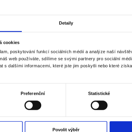
Mobile phone (optional)
Detaily
Send me text messages
á cookies
klam, poskytování funkcí sociálních médií a analýze naší návšt
 náš web používáte, sdílíme se svými partnery pro sociální média
 s dalšími informacemi, které jste jim poskytli nebo které získa
Preferenční
Statistické
 VÁM O MANŽELSTVÍ NIC NEUN
Povolit výběr