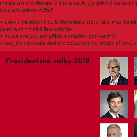
manželství pro všechny, ale také osvětluje celkový kontext 
lze z této ankety vyčíst?
● z devíti mužů kandidujících na hlavu státu (ano, mezi kand
žena) je minimálně šest věřících
● pouze dva jsou pro přijetí manželství pro všechny
● šest jich odpovídá kladným způsobem na otázku přiosvojen