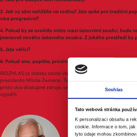
3. Jak vy sám nahlížíte na rodinu? Jste spíše pro tradiční poj
více progresivní?
4. Pokud by se uvolnilo místo mezi ústavními soudci, bude n
jmenovat nového ústavního soudce. Z jakého prostředí by 
5. Jste věřící?
6. Pokud ano, popište, prosím, v tomto ohledu alespoň struč
iROZHLAS.cz otázky zaslal všem uchazečům o hradní post 
prezidenta Miloše Zemana. Ten se však jako jediný odmítl a
proto dva dostupné zdroje, ve kterých se nějakým způsobem 
Souhlas
vyjádřil.
Tato webová stránka použív
Jiří Drahoš
Bývalý
K personalizaci obsahu a re
cookie. Informace o tom, jak
Je přesvědčen, že registrované
tyto údaje mohou zkombinovat