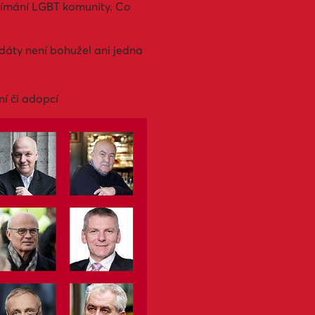
vnímání LGBT komunity. Co
idáty není bohužel ani jedna
í či adopcí