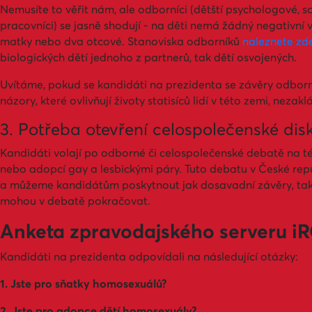
Nemusíte to věřit nám, ale odborníci (dětští psychologové, so
pracovníci) se jasně shodují - na děti nemá žádný negativní v
matky nebo dva otcové. Stanoviska odborníků
naleznete zd
biologických dětí jednoho z partnerů, tak dětí osvojených.
Uvítáme, pokud se kandidáti na prezidenta se závěry odborn
názory, které ovlivňují životy statisíců lidí v této zemi, nezak
3. Potřeba otevření celospolečenské dis
Kandidáti volají po odborné či celospolečenské debatě na té
nebo adopcí gay a lesbickými páry. Tuto debatu v České repu
a můžeme kandidátům poskytnout jak dosavadní závěry, tak 
mohou v debatě pokračovat.
Anketa zpravodajského serveru 
Kandidáti na prezidenta odpovídali na následující otázky:
1. Jste pro sňatky homosexuálů?
2. Jste pro adopce dětí homosexuály?