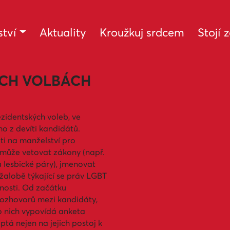
tví
Aktuality
Kroužkuj srdcem
Stojí 
ÝCH VOLBÁCH
ezidentských voleb, ve
ho z devíti kandidátů.
áti na manželství pro
 může vetovat zákony (např.
 lesbické páry), jmenovat
žalobě týkající se práv LGBT
jnosti. Od začátku
rozhovorů mezi kandidáty,
 o nich vypovídá anketa
ptá nejen na jejich postoj k