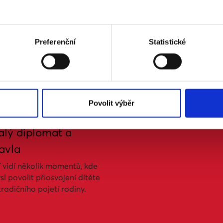
 rodinu, která podle něj
te.
Preferenční
Statistické
í najdete zde.
Povolit výběr
alý diplomat a
avla
 vidí několik momentů, kde
l povolit přiosvojení dítěte
radičního pojetí rodiny.