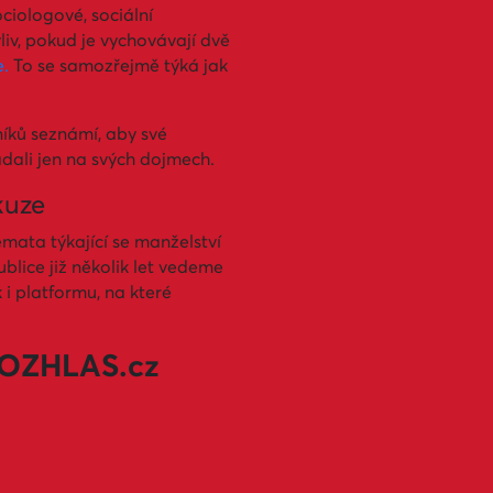
ciologové, sociální
liv, pokud je vychovávají dvě
e.
To se samozřejmě týká jak
íků seznámí, aby své
ládali jen na svých dojmech.
kuze
mata týkající se manželství
blice již několik let vedeme
i platformu, na které
iROZHLAS.cz