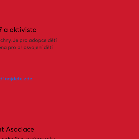
ř a aktivista
chny. Je pro adopce dětí
a pro přiosvojení dětí
í najdete zde.
nt Asociace