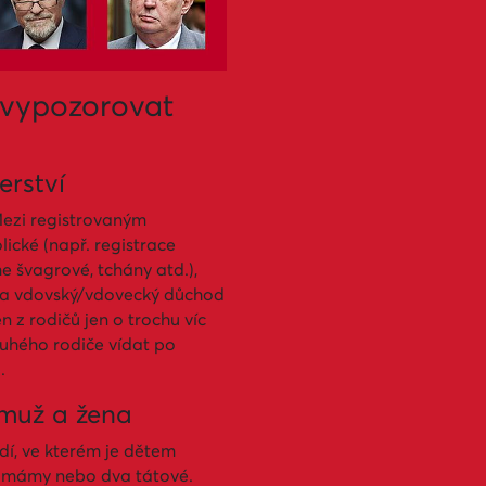
e vypozorovat
erství
 Mezi registrovaným
lické (např. registrace
 švagrové, tchány atd.),
 na vdovský/vdovecký důchod
n z rodičů jen o trochu víc
ruhého rodiče vídat po
e
.
 muž a žena
edí, ve kterém je dětem
vě mámy nebo dva tátové.