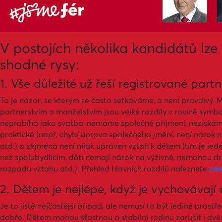
V postojích několika kandidátů lz
shodné rysy:
1. Vše důležité už řeší registrované partn
To je názor, se kterým se často setkáváme, a není pravdivý.
partnerstvím a manželstvím jsou velké rozdíly v rovině symbo
neprobíhá jako svatba, nemáme společné příjmení, nezískáme
praktické (např. chybí úprava společného jmění, není nárok
atd.) a zejména není nijak upraven vztah k dětem (tím je jede
než spolubydlícím, děti nemají nárok na výživné, nemohou d
rozpadu vztahu atd.). Přehled hlavních rozdílů naleznete
zd
2. Dětem je nejlépe, když je vychovávají
Je to jistě nejčastější případ, ale nemusí to být jediné prostř
dobře. Dětem mohou šťastnou a stabilní rodinu zaručit i d