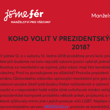
Manžels
KOHO VOLIT V PREZIDENTSK
2018?
V pátek 12. a v sobotu 13. ledna 2018 proběhne první kolo pr
kterých budeme na tuto nejvyšší ústavní pozici vybírat jedno
Koalice za manželství se zajímá, jaký názor mají tito kandid
všechny. Proč to považujeme za důležité? Protože prezident
změnu Občanského zákoníku upravující manželství pro gay a
ústavní soudce (kteří pak budou třeba rozhodovat o ústavní 
osob) a v neposlední řadě může silně ovlivňovat mínění veře
prezidentské kampaně proběhlo několik anket, průzkumů a 
které zjišťovaly mimo jiné i jejich postoje vůči LGBT. Nejlépe
zpravodajského serveru
iROZHLAS.cz
, protože se kandidátů 