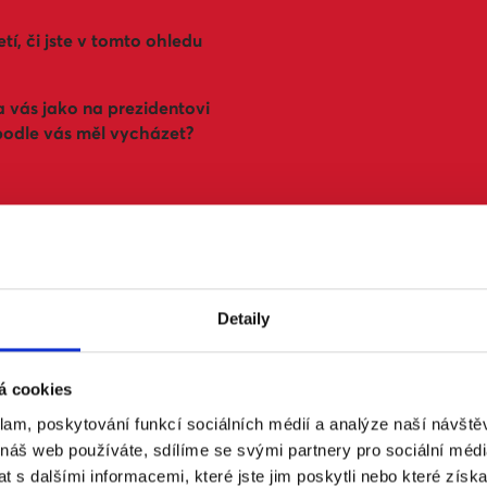
etí, či jste v tomto ohledu
a vás jako na prezidentovi
podle vás měl vycházet?
ně své zvyky.
včetně současného
nkety zúčastnit. Uvádíme
k tématu v minulosti
Detaily
á cookies
 šéf Akademie věd
klam, poskytování funkcí sociálních médií a analýze naší návšt
 náš web používáte, sdílíme se svými partnery pro sociální média
 partnerství už vše vyřešilo.
 s dalšími informacemi, které jste jim poskytli nebo které získa