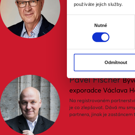
Na první místo staví klasickou
používáte jejich služby.
nejlépe uspokojuje zájmy dítě
Výběr
Nutné
souhlasu
Kompletní znění jeho odpověd
Odmítnout
Pavel Fischer
Býv
exporadce Václava H
Na registrovaném partnerství
je co zlepšovat. Dává mu smys
partnera, jinak je zastáncem t