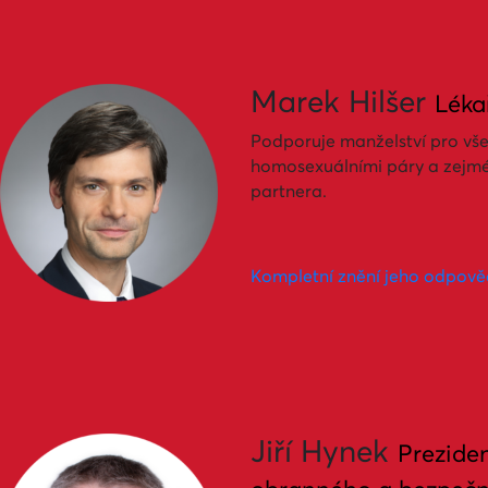
Marek Hilšer
Léka
Podporuje manželství pro vše
homosexuálními páry a zejmén
partnera.
Kompletní znění jeho odpověd
Jiří Hynek
Prezide