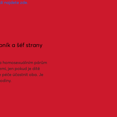
í najdete zde.
ník a šéf strany
st a homosexuálním párům
mi, jen pokud je dítě
e péče účastnit oba. Je
odiny.