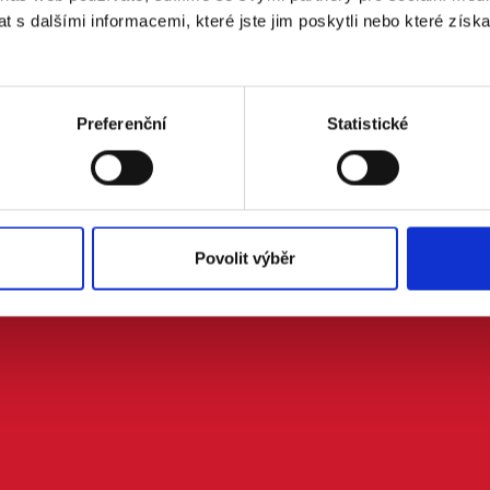
 s dalšími informacemi, které jste jim poskytli nebo které získa
e mi na email aktuality o kampani
m se zpracováním osobních údajů podle zákona č. 101/2000 Sb.
Preferenční
Statistické
Povolit výběr