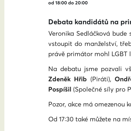
od 18:00 do 20:00
Debata kandidátů na pri
Veronika Sedláčková bude s
vstoupit do manželství, tře
právě primátor mohl LGBT li
Na debatu jsme pozvali vš
Zdeněk Hřib
(Piráti),
Ondř
Pospíšil
(Společné síly pro P
Pozor, akce má omezenou ka
Od 17:30 také můžete na mí