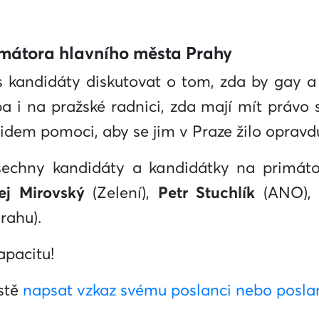
mátora hlavního města Prahy
 kandidáty diskutovat o tom, zda by gay a
ba i na pražské radnici, zda mají mít právo
dem pomoci, aby se jim v Praze žilo opravdu
echny kandidáty a kandidátky na primátor
ej Mirovský
(Zelení),
Petr Stuchlík
(ANO)
rahu).
pacitu!
stě
napsat vzkaz svému poslanci nebo posla