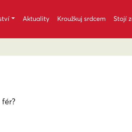
tví
Aktuality
Kroužkuj srdcem
Stojí 
 fér?