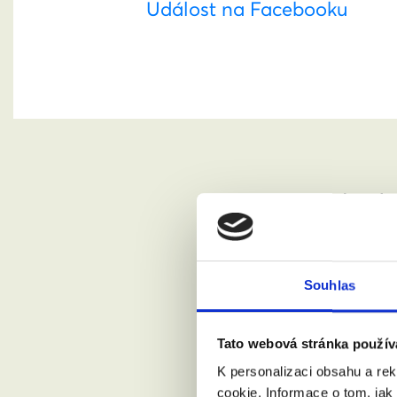
Událost na Facebooku
Pokud s
prosím 
Jméno a pří
Souhlas
Tato webová stránka použív
Váš email:
K personalizaci obsahu a re
cookie. Informace o tom, jak