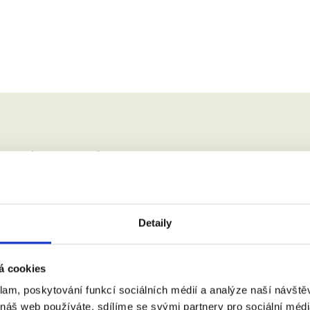
e chcete akce zúčastnit, rezervujte 
místo zde.
jmení:
Detaily
á cookies
klam, poskytování funkcí sociálních médií a analýze naší návšt
 náš web používáte, sdílíme se svými partnery pro sociální média