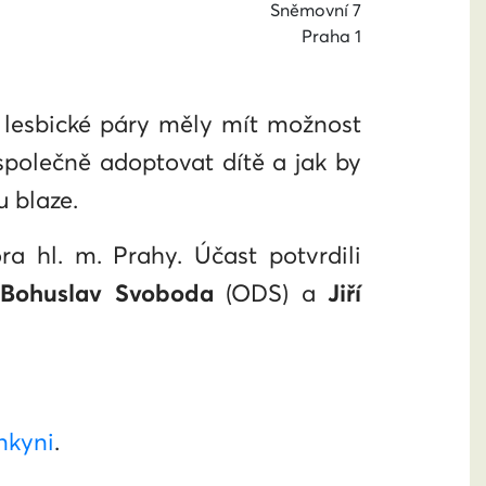
Sněmovní 7
Praha 1
 lesbické páry měly mít možnost
 společně adoptovat dítě a jak by
 blaze.
a hl. m. Prahy. Účast potvrdili
,
Bohuslav Svoboda
(ODS) a
Jiří
nkyni
.