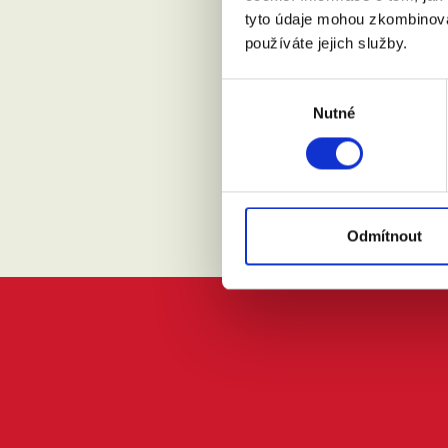
tyto údaje mohou zkombinovat
Posílejt
používáte jejich služby.
Výběr
Souhlasí
Nutné
souhlasu
Odmítnout