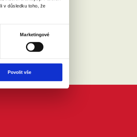
li v důsledku toho, že
Přečíst
Marketingové
Povolit vše