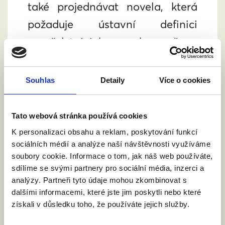
také projednávat novela, která
požaduje ústavní definici
manželství jako svazku muže a
ženy. Připravte se tedy na
argumenty z obou stran a na to,
Souhlas
Detaily
Více o cookies
že opozice tentokrát ještě
přibude. Je důležité, abychom
Tato webová stránka používá cookies
poslancům a poslankyním
K personalizaci obsahu a reklam, poskytování funkcí
sociálních médií a analýze naší návštěvnosti využíváme
poklidně ukázali, že je nás hodně,
soubory cookie. Informace o tom, jak náš web používáte,
kterým na manželství pro
sdílíme se svými partnery pro sociální média, inzerci a
všechny záleží.
analýzy. Partneři tyto údaje mohou zkombinovat s
dalšími informacemi, které jste jim poskytli nebo které
získali v důsledku toho, že používáte jejich služby.