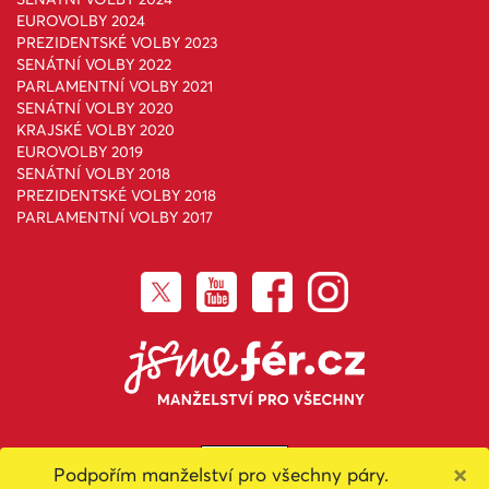
EUROVOLBY 2024
PREZIDENTSKÉ VOLBY 2023
SENÁTNÍ VOLBY 2022
PARLAMENTNÍ VOLBY 2021
SENÁTNÍ VOLBY 2020
KRAJSKÉ VOLBY 2020
EUROVOLBY 2019
SENÁTNÍ VOLBY 2018
PREZIDENTSKÉ VOLBY 2018
PARLAMENTNÍ VOLBY 2017
×
Podpořím manželství pro všechny páry.
Toto dílo podléhá licenci
Creative Commons Uveďte původ-