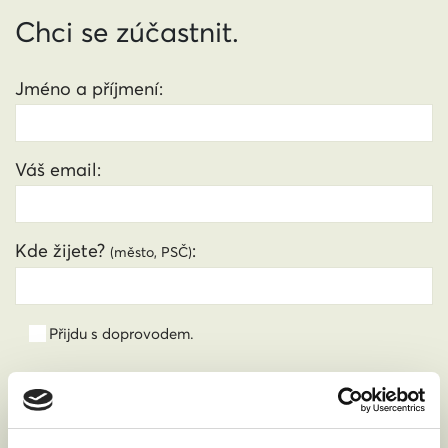
Chci se zúčastnit.
Jméno a příjmení:
Váš email:
Kde žijete?
:
(město, PSČ)
Přijdu s doprovodem.
Souhlasím se zpracováním osobních údajů podle
zákona č. 101/2000 Sb.
Přečíst