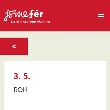
<
3. 5.
ROH