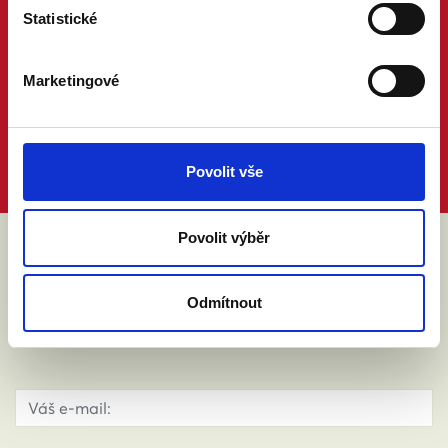
Statistické
Marketingové
Povolit vše
Povolit výběr
ABY VÁM O MANŽELSTVÍ NIC
Odmítnout
NEUNIKLO