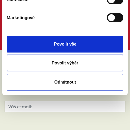
Marketingové
Povolit vše
Povolit výběr
ABY VÁM O MANŽELSTVÍ NIC
NEUNIKLO
Odmítnout