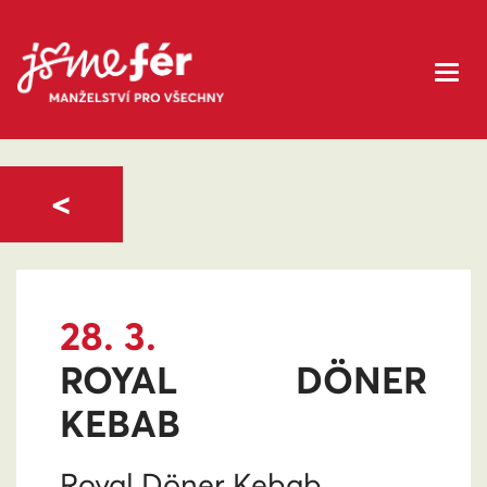
<
28. 3.
ROYAL DÖNER
KEBAB
Royal Döner Kebab