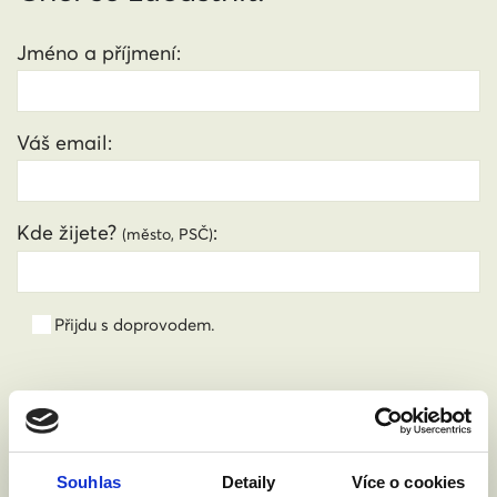
Jméno a příjmení:
Váš email:
Kde žijete?
:
(město, PSČ)
Přijdu s doprovodem.
Souhlasím se zpracováním osobních údajů podle
zákona č. 101/2000 Sb.
Přečíst
Souhlas
Detaily
Více o cookies