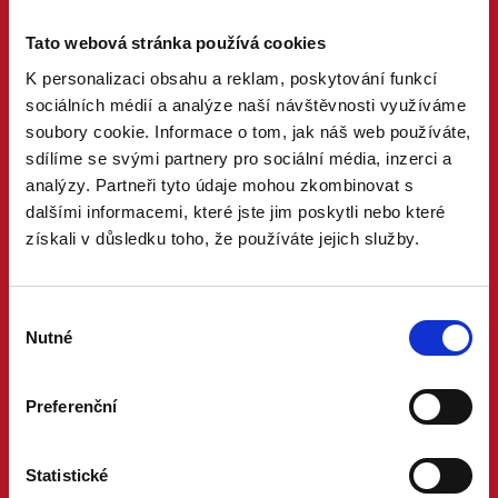
PROČ MANŽELSTVÍ
DŮVODY A ODPOVĚDI
Tato webová stránka používá cookies
PRÁVNÍ PORADNA
NÁZORY ODBORNÍKŮ A ODBORNIC
K personalizaci obsahu a reklam, poskytování funkcí
KDO JSME
sociálních médií a analýze naší návštěvnosti využíváme
KONTAKT A MÉDIA
soubory cookie. Informace o tom, jak náš web používáte,
sdílíme se svými partnery pro sociální média, inzerci a
AKTUALITY
analýzy. Partneři tyto údaje mohou zkombinovat s
ONLINE PETICE
dalšími informacemi, které jste jim poskytli nebo které
získali v důsledku toho, že používáte jejich služby.
STOJÍ ZA NÁMI
FÉR MĚSTA A OBCE
FÉR FIRMY
Výběr
FÉR ORGANIZACE
Nutné
souhlasu
FÉR OSOBNOSTI
FÉR VĚŘÍCÍ
FÉR MÍSTA
Preferenční
CHCI POMOCI
OSLOVÍM STAROSTU
Statistické
KONTAKTUJI POSLANCE