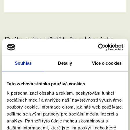
Dejte nám vědět, že plánujete
přijít.
Souhlas
Detaily
Více o cookies
Jméno a příjmení:
Tato webová stránka používá cookies
Váš email:
K personalizaci obsahu a reklam, poskytování funkcí
sociálních médií a analýze naší návštěvnosti využíváme
soubory cookie. Informace o tom, jak náš web používáte,
sdílíme se svými partnery pro sociální média, inzerci a
analýzy. Partneři tyto údaje mohou zkombinovat s
Souhlasím se zpracováním osobních údajů podle
dalšími informacemi, které jste jim poskytli nebo které