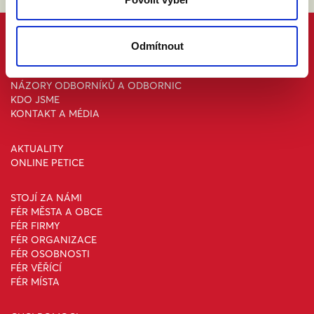
PROČ MANŽELSTVÍ
Odmítnout
DŮVODY A ODPOVĚDI
PRÁVNÍ PORADNA
NÁZORY ODBORNÍKŮ A ODBORNIC
KDO JSME
KONTAKT A MÉDIA
AKTUALITY
ONLINE PETICE
STOJÍ ZA NÁMI
FÉR MĚSTA A OBCE
FÉR FIRMY
FÉR ORGANIZACE
FÉR OSOBNOSTI
FÉR VĚŘÍCÍ
FÉR MÍSTA