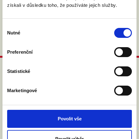
zákona č. 101/2000 Sb.
Přečíst
získali v důsledku toho, že používáte jejich služby.
Výběr
Nutné
souhlasu
Preferenční
Statistické
ABY VÁM O MANŽELSTVÍ NIC
NEUNIKLO
Marketingové
Povolit vše
Povolit výběr