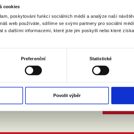
á cookies
klam, poskytování funkcí sociálních médií a analýze naší návšt
 náš web používáte, sdílíme se svými partnery pro sociální média
 s dalšími informacemi, které jste jim poskytli nebo které získa
:
(město, PSČ)
 doprovodem.
Preferenční
Statistické
m se zpracováním osobních údajů podle zákona č. 101/2000 Sb.
Povolit výběr