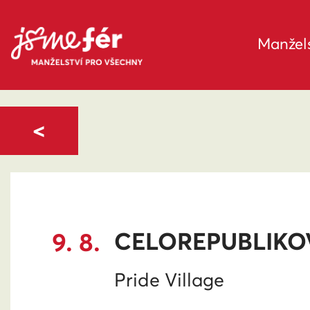
Manžels
<
9. 8.
CELOREPUBLIKO
Pride Village