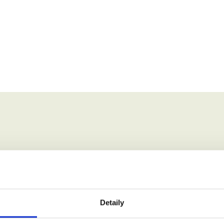
 zúčastnit.
jmení:
Detaily