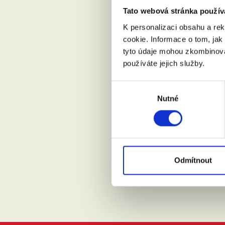
Tato webová stránka použív
Váš email:
K personalizaci obsahu a re
cookie. Informace o tom, jak
tyto údaje mohou zkombinovat
Kde žijete?
používáte jejich služby.
Výběr
Přijdu s
Nutné
souhlasu
Souhlasí
Odmítnout