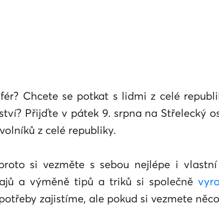
fér? Chcete se potkat s lidmi z celé republik
ví? Přijďte v pátek 9. srpna na Střelecký os
olníků z celé republiky.
roto si vezměte s sebou nejlépe i vlastní
rajů a výměně tipů a triků si společně
vyr
potřeby zajistíme, ale pokud si vezmete něco