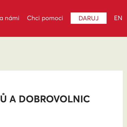
za námi
Chci pomoci
EN
DARUJ
KŮ A DOBROVOLNIC