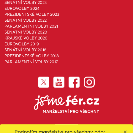
SENÁTNÍ VOLBY 2024
EUROVOLBY 2024
PREZIDENTSKÉ VOLBY 2023
SENÁTNÍ VOLBY 2022
PARLAMENTNÍ VOLBY 2021
SENÁTNÍ VOLBY 2020
KRAJSKÉ VOLBY 2020
EUROVOLBY 2019
SENÁTNÍ VOLBY 2018
PREZIDENTSKÉ VOLBY 2018
PARLAMENTNÍ VOLBY 2017
×
Podpořím manželství pro všechny páry.
Toto dílo podléhá licenci
Creative Commons Uveďte původ-