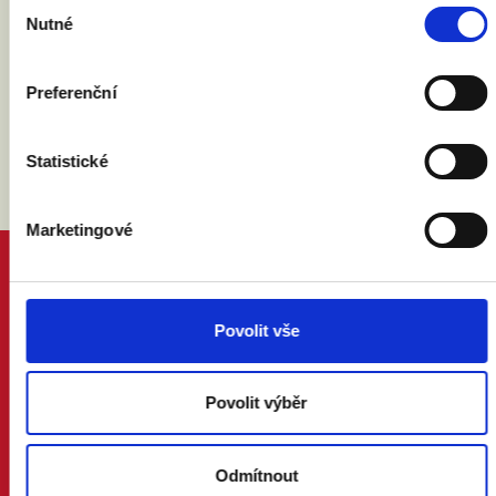
Výběr
NEUNIKLO
Nutné
souhlasu
Preferenční
Statistické
Marketingové
PROČ MANŽELSTVÍ
DŮVODY A ODPOVĚDI
PRÁVNÍ PORADNA
Povolit vše
NÁZORY ODBORNÍKŮ A ODBORNIC
KDO JSME
KONTAKT A MÉDIA
Povolit výběr
AKTUALITY
ONLINE PETICE
Odmítnout