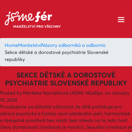
Home
Manželství
Názory odborníků a odbornic
Sekce dětské a dorostové psychiatrie Slovenské
republiky
SEKCE DĚTSKÉ A DOROSTOVÉ
PSYCHIATRIE SLOVENSKÉ REPUBLIKY
Posted by
Markéta Navrátilová (ADM)
142,40pt.
on January
10, 2024
Považujeme za důležité zdůraznit, že dítě potřebuje pro
zdravý psychický a fyzický vývin především péči, harmonické
a láskyplné prostředí bez násilí, bez ohledu na to, kdo tvoří
členy domácnosti (možností je mnoho). Sexuální orientace je