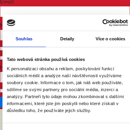
Email
Mobile phone (optional)
Souhlas
Detaily
Více o cookies
Send me email updates
Send me text messages
Tato webová stránka používá cookies
How many other people are you bringing?
K personalizaci obsahu a reklam, poskytování funkcí
sociálních médií a analýze naší návštěvnosti využíváme
soubory cookie. Informace o tom, jak náš web používáte,
sdílíme se svými partnery pro sociální média, inzerci a
Don't publish my RSVP on the website
analýzy. Partneři tyto údaje mohou zkombinovat s dalšími
informacemi, které jste jim poskytli nebo které získali v
důsledku toho, že používáte jejich služby.
ABY VÁM O MANŽELSTVÍ NIC