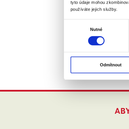
hodin.
tyto údaje mohou zkombinovat
používáte jejich služby.
Celkem
nejšiko
Výběr
odměny.
Nutné
souhlasu
ocením
Hodně z
Tým ka
Odmítnout
www.jsm
ABY