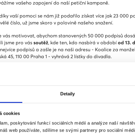
vážíme vašeho zapojení do naší petiční kampaně.
íky vaší pomoci se nám již podařilo získat více jak 23 000 p
kvělé číslo, už jsme skoro v polovině našeho snažení.
 vás motivovat, abychom stanovených 50 000 podpisů dosáh
ili jsme pro vás
soutěž
, kde ten, kdo nasbírá v období
od
13. 
nejvíce podpisů a zašle je na naši adresu - Koalice za manžel
ká 45, 110 00 Praha 1 - vyhrává 2 lístky do divadla.
lku
s
petičními archy
napište SOUTĚŽ
a dovnitř přidejte papí
 napsaným vaším jménem, e-mailem a telefonním číslem.
těže budou zařazeny obálky s podepsanými
petičními archy
Detaily
m pošty nejpozději ze dne
24. 3. 2018
.
vás potěší výlet do Prahy na představení v divadle v Řeznické
á cookies
ete
8. 4
. hru Mikea Bartletta
Cock
, v hlavní roli s Danielem Kr
a tuto roli získal Cenu Thalia 2016. V pondělí
9. 4.
to bude hra
klam, poskytování funkcí sociálních médií a analýze naší návšt
ka
s Jitkou Smutnou v hlavní roli. Obě představení začínají v 
 náš web používáte, sdílíme se svými partnery pro sociální média