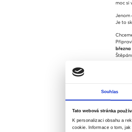
moc si 
Jenom d
Je to s
Chceme
Připrav
března
Štěpáns
Na obá
čitelně
Do sou
Souhlas
razítke
Určitě 
Tato webová stránka použív
zhlédn
který z
K personalizaci obsahu a re
Zlomat
cookie. Informace o tom, jak