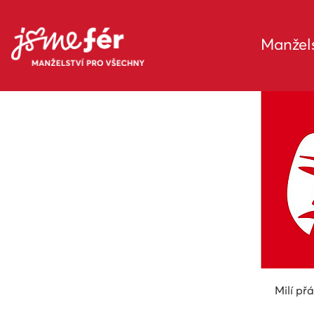
Manžels
Milí př