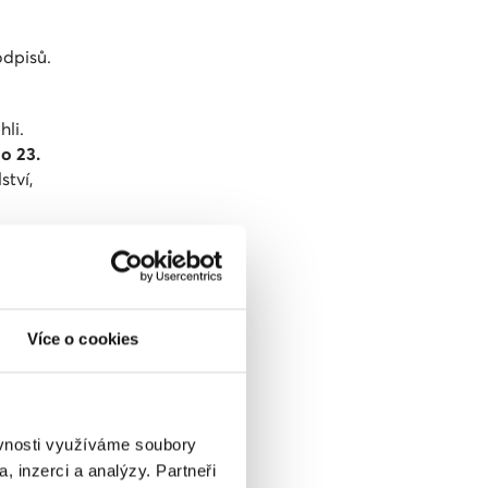
odpisů.
li.
do 23.
ství,
r s
s
Více o cookies
. Zde
ejčíkem,
ěvnosti využíváme soubory
19.30
, inzerci a analýzy. Partneři