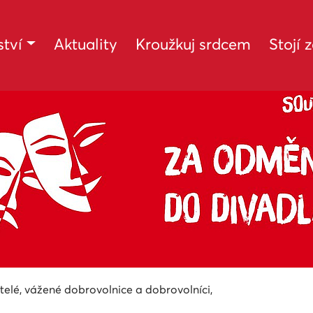
tví
Aktuality
Kroužkuj srdcem
Stojí 
átelé, vážené dobrovolnice a dobrovolníci,