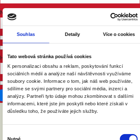
Mobile phone (optional)
Souhlas
Detaily
Více o cookies
Send me email updates
Send me text messages
Tato webová stránka používá cookies
How many other people are you bringing?
K personalizaci obsahu a reklam, poskytování funkcí
sociálních médií a analýze naší návštěvnosti využíváme
soubory cookie. Informace o tom, jak náš web používáte,
Don't publish my RSVP on the website
sdílíme se svými partnery pro sociální média, inzerci a
analýzy. Partneři tyto údaje mohou zkombinovat s dalšími
informacemi, které jste jim poskytli nebo které získali v
důsledku toho, že používáte jejich služby.
ABY VÁM O MANŽELSTVÍ NIC
NEUNIKLO
Výběr
Nutné