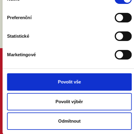
souhlasu
Preferenční
Statistické
Marketingové
PROČ MANŽELSTVÍ
DŮVODY A ODPOVĚDI
PRÁVNÍ PORADNA
NÁZORY ODBORNÍKŮ A ODBORNIC
Povolit vše
KDO JSME
KONTAKT A MÉDIA
Povolit výběr
AKTUALITY
ONLINE PETICE
Odmítnout
STOJÍ ZA NÁMI
FÉR MĚSTA A OBCE