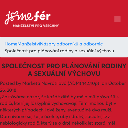
Home
Manželství
Názory odborníků a odbornic
Společnost pro plánování rodiny a sexuální výchovu
SPOLEČNOST PRO PLÁNOVÁNÍ RODINY
A SEXUÁLNÍ VÝCHOVU
Posted by
Markéta Navrátilová (ADM)
142,40pt.
on October
26, 2018
„Zastáváme názor, že každé dítě by mělo mít právo žít s
rodiči, kteří jej láskyplně vychovávají. Těmi mohou být v
některých případech i dvě ženy, eventuálně dva muži.
Domníváme se, že je účelné, aby i druhý, sociální, tzv.
nebiologický rodič, který se o dítě několik let stará, měl