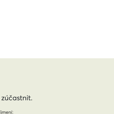
 zúčastnit.
jmení: