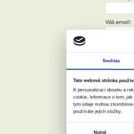
Váš email:
Kde žijete?
Souhlas
Přijdu s
Tato webová stránka použív
K personalizaci obsahu a re
Souhlasí
cookie. Informace o tom, jak
tyto údaje mohou zkombinovat
používáte jejich služby.
Výběr
Nutné
souhlasu