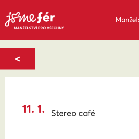
Manžels
<
11. 1.
Stereo café