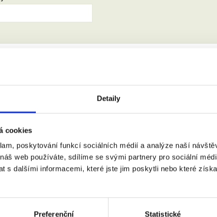
:
(město, PSČ)
Detaily
 doprovodem.
á cookies
klam, poskytování funkcí sociálních médií a analýze naší návšt
m se zpracováním osobních údajů podle zákona č. 101/2000 Sb.
 náš web používáte, sdílíme se svými partnery pro sociální média
 s dalšími informacemi, které jste jim poskytli nebo které získa
Preferenční
Statistické