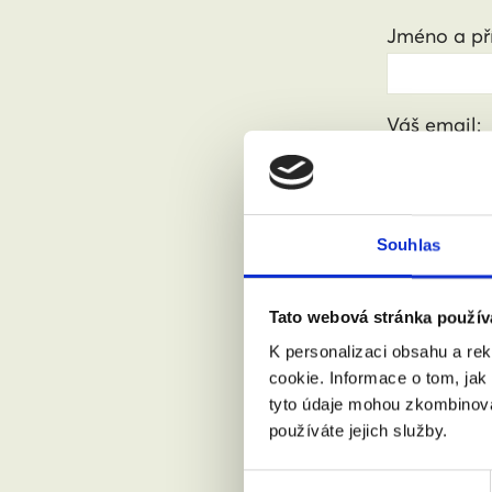
Jméno a pří
Váš email:
Kde žijete?
Souhlas
Přijdu s
Tato webová stránka použív
K personalizaci obsahu a re
cookie. Informace o tom, jak
Souhlasí
tyto údaje mohou zkombinovat
používáte jejich služby.
Výběr