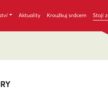
tví
Aktuality
Kroužkuj srdcem
Stojí 
ERY