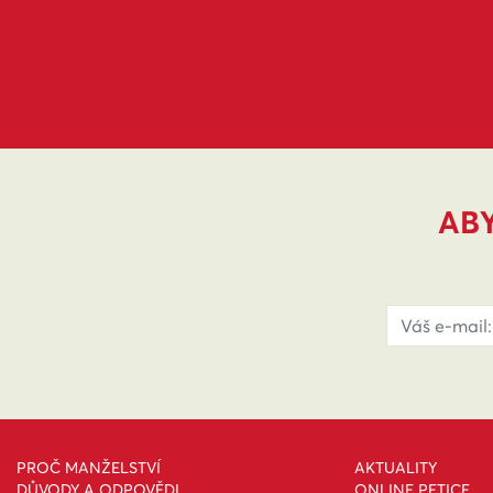
ABY
PROČ MANŽELSTVÍ
AKTUALITY
DŮVODY A ODPOVĚDI
ONLINE PETICE