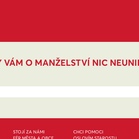
 VÁM O MANŽELSTVÍ NIC NEUN
STOJÍ ZA NÁMI
CHCI POMOCI
FÉR MĚSTA A OBCE
OSLOVÍM STAROSTU