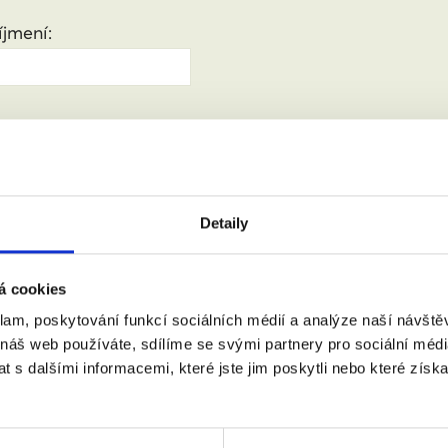
jmení:
:
(město, PSČ)
Detaily
 doprovodem.
á cookies
klam, poskytování funkcí sociálních médií a analýze naší návšt
 náš web používáte, sdílíme se svými partnery pro sociální média
m se zpracováním osobních údajů podle zákona č. 101/2000 Sb.
 s dalšími informacemi, které jste jim poskytli nebo které získa