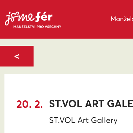
Manžels
<
20. 2.
ST.VOL ART GAL
ST.VOL Art Gallery