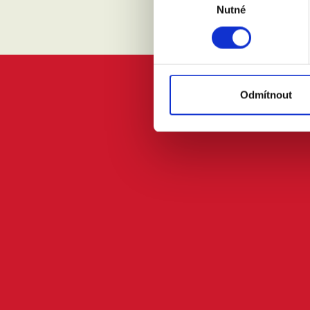
Nutné
souhlasu
Odmítnout