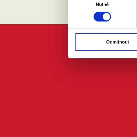
Nutné
souhlasu
Odmítnout