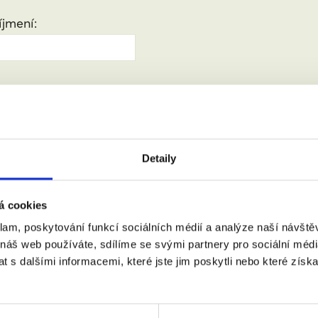
jmení:
:
(město, PSČ)
Detaily
 doprovodem.
á cookies
klam, poskytování funkcí sociálních médií a analýze naší návšt
 náš web používáte, sdílíme se svými partnery pro sociální média
m se zpracováním osobních údajů podle zákona č. 101/2000 Sb.
 s dalšími informacemi, které jste jim poskytli nebo které získa