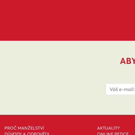
ABY
PROČ MANŽELSTVÍ
AKTUALITY
DŮVODY A ODPOVĚDI
ONLINE PETICE