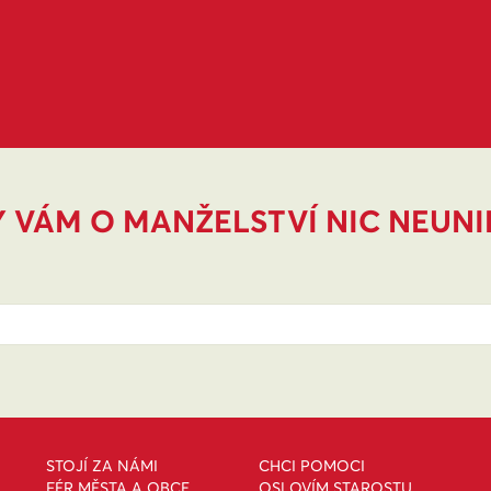
 VÁM O MANŽELSTVÍ NIC NEUN
STOJÍ ZA NÁMI
CHCI POMOCI
FÉR MĚSTA A OBCE
OSLOVÍM STAROSTU