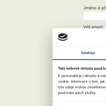
Jméno a pří
Váš email:
Kde žijete?
Souhlas
Přijdu s
Tato webová stránka použív
K personalizaci obsahu a re
cookie. Informace o tom, jak
Souhlasí
tyto údaje mohou zkombinovat
používáte jejich služby.
Výběr