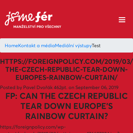
Home
Kontakt a média
Mediální výstupy
Test
HTTPS://FOREIGNPOLICY.COM/2019/03/
THE-CZECH-REPUBLIC-TEAR-DOWN-
EUROPES-RAINBOW-CURTAIN/
Posted by
Pavel Dvořák
462pt.
on September 06, 2019
FP: CAN THE CZECH REPUBLIC
TEAR DOWN EUROPE’S
RAINBOW CURTAIN?
https://foreignpolicy.com/wp-