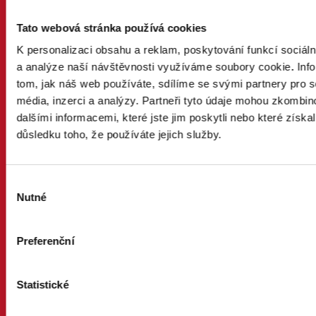
PROČ MANŽELSTVÍ
Tato webová stránka používá cookies
DŮVODY A ODPOVĚDI
K personalizaci obsahu a reklam, poskytování funkcí sociáln
PRÁVNÍ PORADNA
NÁZORY ODBORNÍKŮ A ODBORNIC
a analýze naší návštěvnosti využíváme soubory cookie. Inf
KDO JSME
tom, jak náš web používáte, sdílíme se svými partnery pro s
KONTAKT A MÉDIA
média, inzerci a analýzy. Partneři tyto údaje mohou zkombin
dalšími informacemi, které jste jim poskytli nebo které získal
AKTUALITY
důsledku toho, že používáte jejich služby.
ONLINE PETICE
STOJÍ ZA NÁMI
Výběr
FÉR MĚSTA A OBCE
Nutné
souhlasu
FÉR FIRMY
FÉR ORGANIZACE
FÉR OSOBNOSTI
Preferenční
FÉR VĚŘÍCÍ
FÉR MÍSTA
Statistické
CHCI POMOCI
OSLOVÍM STAROSTU