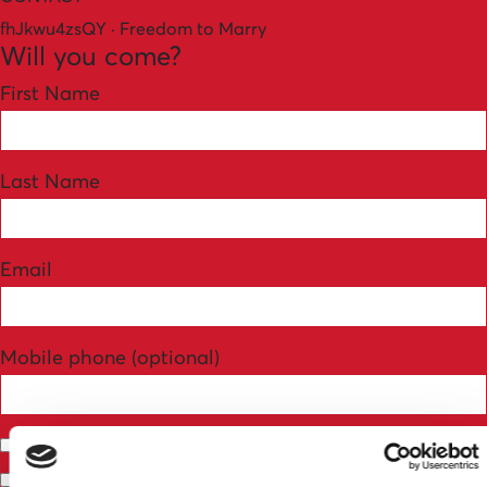
fhJkwu4zsQY · Freedom to Marry
Will you come?
First Name
Last Name
Email
Mobile phone (optional)
Send me email updates
Send me text messages