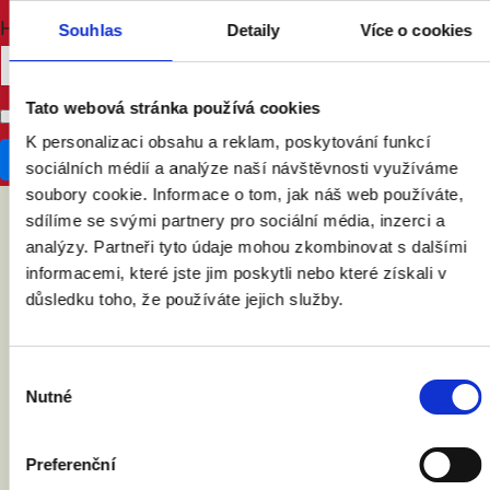
How many other people are you bringing?
Souhlas
Detaily
Více o cookies
Tato webová stránka používá cookies
Don't publish my RSVP on the website
K personalizaci obsahu a reklam, poskytování funkcí
sociálních médií a analýze naší návštěvnosti využíváme
soubory cookie. Informace o tom, jak náš web používáte,
sdílíme se svými partnery pro sociální média, inzerci a
analýzy. Partneři tyto údaje mohou zkombinovat s dalšími
ABY VÁM O MANŽELSTVÍ NIC
informacemi, které jste jim poskytli nebo které získali v
NEUNIKLO
důsledku toho, že používáte jejich služby.
Výběr
Nutné
souhlasu
Preferenční