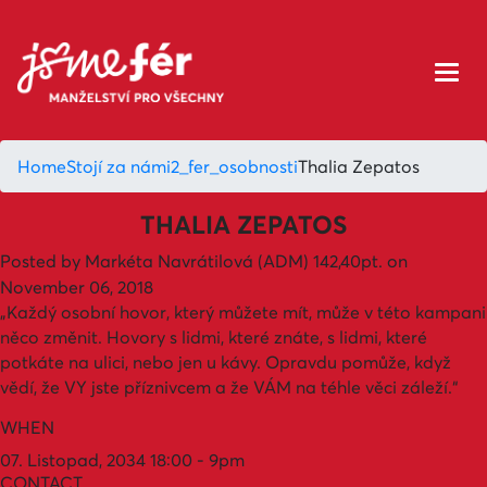
Home
Stojí za námi
2_fer_osobnosti
Thalia Zepatos
THALIA ZEPATOS
Posted by
Markéta Navrátilová (ADM)
142,40pt.
on
November 06, 2018
„Každý osobní hovor, který můžete mít, může v této kampani
něco změnit. Hovory s lidmi, které znáte, s lidmi, které
potkáte na ulici, nebo jen u kávy. Opravdu pomůže, když
vědí, že VY jste příznivcem a že VÁM na téhle věci záleží.“
WHEN
07. Listopad, 2034 18:00 - 9pm
CONTACT