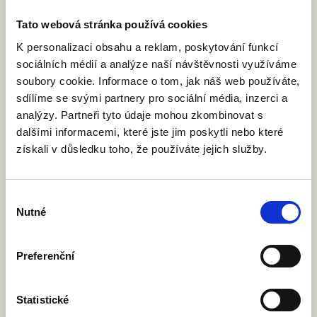
Jméno a příjmení:
Tato webová stránka používá cookies
K personalizaci obsahu a reklam, poskytování funkcí
Váš email:
sociálních médií a analýze naší návštěvnosti využíváme
soubory cookie. Informace o tom, jak náš web používáte,
sdílíme se svými partnery pro sociální média, inzerci a
Kde žijete?
:
analýzy. Partneři tyto údaje mohou zkombinovat s
(město, PSČ)
dalšími informacemi, které jste jim poskytli nebo které
získali v důsledku toho, že používáte jejich služby.
Přijdu s doprovodem.
Výběr
Nutné
souhlasu
Souhlasím se zpracováním osobních údajů podle
zákona č. 101/2000 Sb.
Přečíst
Preferenční
Statistické