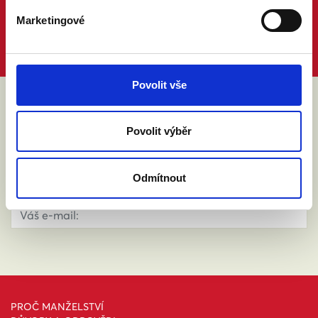
Marketingové
Povolit vše
ABY VÁM O MANŽELSTVÍ NIC
Povolit výběr
NEUNIKLO
Odmítnout
PROČ MANŽELSTVÍ